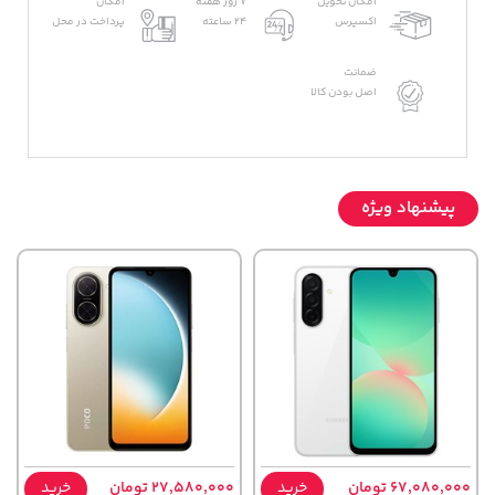
امکان تحویل
7 روز هفته
امکان
اکسپرس
24 ساعته
پرداخت در محل
ضمانت
اصل بودن کالا
پیشنهاد ویژه
67,080,000 تومان
خرید
27,580,000 تومان
خرید