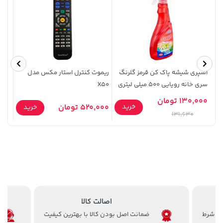
اسپری شیشه پاک کن قرمز گلرنگ
ریموت کنترل استار مکس مدل
سری خانه رویایی 500 میلی لیتری
X50
مشکی 
1,143,000 تومان
130,000 تومان
9,000
27,380,000 تومان
خرید
خرید
خرید
520,000 تومان
خرید
1,187,000
131,630
اصالت کالا
ضمانت اصل بودن کالا با بهترین کیفیت