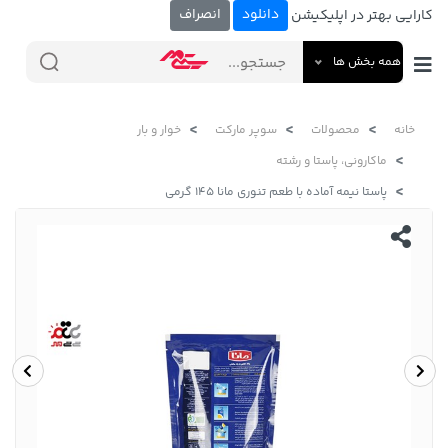
دانلود
انصراف
کارایی بهتر در اپلیکیشن
همه بخش ها
خانه
محصولات
سوپر مارکت
خوار و بار
ماکارونی، پاستا و رشته
پاستا نیمه آماده با طعم تنوری مانا 145 گرمی