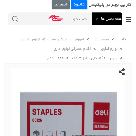
دانلود
انصراف
کارایی بهتر در اپلیکیشن
همه بخش ها
خانه
محصولات
آموزش ، فرهنگ و هنر
لوازم التحریر
لوازم اداری
اقلام مصرفی لوازم اداری
سوزن منگنه دلی سایز 24/6 بسته 1000 عددی