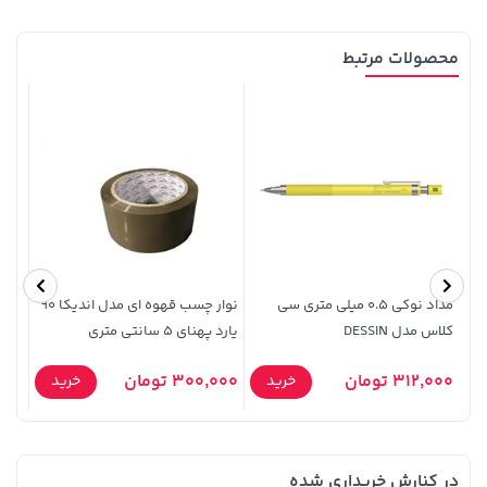
محصولات مرتبط
607,800 تومان
خرید
315,900 تومان
خرید
659,900
مداد نوکی 0.5 میلی متری سی
نوار چسب قهوه ای مدل اندیکا 90
مداد
کلاس مدل DESSIN
یارد پهنای 5 سانتی متری
مدل 1201 scent
312,000 تومان
300,000 تومان
10,000
خرید
خرید
در کنارش خریداری شده