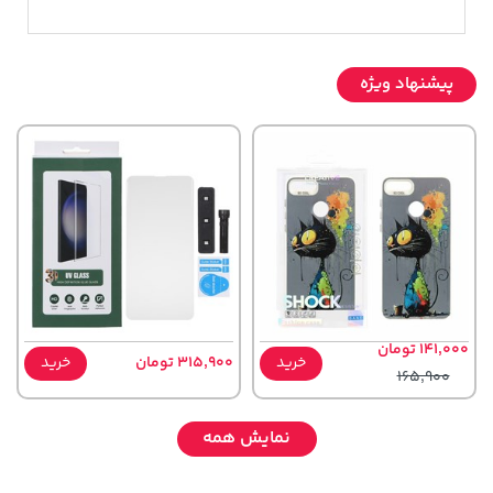
پیشنهاد ویژه
141,000 تومان
خرید
315,900 تومان
خرید
165,900
نمایش همه