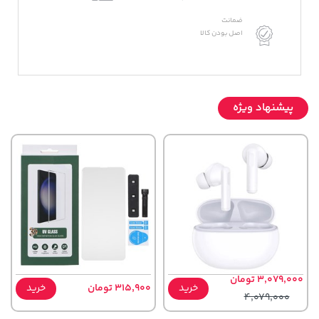
ضمانت
اصل بودن کالا
پیشنهاد ویژه
3,079,000 تومان
خرید
315,900 تومان
خرید
4,079,000