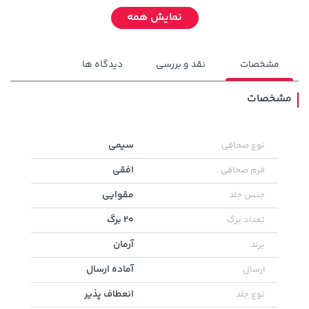
نمایش همه
مشخصات
نقد و بررسی
دیدگاه ها
مشخصات
185,000 تومان
141,000 تومان
سیمی
نوع صحافی
خرید
خرید
165,900
219,900
افقی
فرم صحافی
مقوایی
جنس جلد
20 برگ
تعداد برگ
آرمان
برند
آماده ارسال
ارسال
انعطاف پذیر
نوع جلد