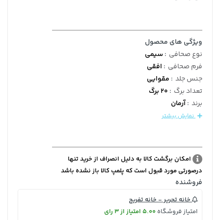
ویژگی های محصول
نوع صحافی
:
سیمی
فرم صحافی
:
افقی
جنس جلد
:
مقوایی
تعداد برگ
:
20 برگ
برند
:
آرمان
نمایش بیشتر
امکان برگشت کالا به دلیل انصراف از خرید تنها
درصورتی مورد قبول است که پلمپ کالا باز نشده باشد
فروشنده
خانه تحریر - خانه تفریح
امتیاز فروشگاه
5.00 امتیاز از 3 رای