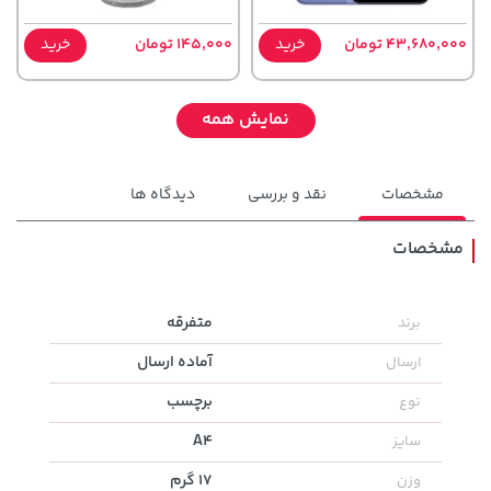
43,680,000 تومان
خرید
145,000 تومان
خرید
نمایش همه
مشخصات
نقد و بررسی
دیدگاه ها
مشخصات
متفرقه
برند
315,900 تومان
خرید
1,109,000 تومان
خرید
آماده ارسال
ارسال
برچسب
نوع
A4
سایز
17 گرم
وزن