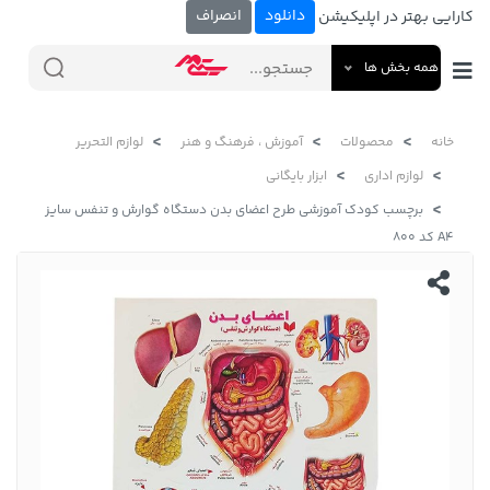
دانلود
انصراف
کارایی بهتر در اپلیکیشن
همه بخش ها
خانه
محصولات
آموزش ، فرهنگ و هنر
لوازم التحریر
لوازم اداری
ابزار بایگانی
برچسب کودک آموزشی طرح اعضای بدن دستگاه گوارش و تنفس سایز
A4 کد 800