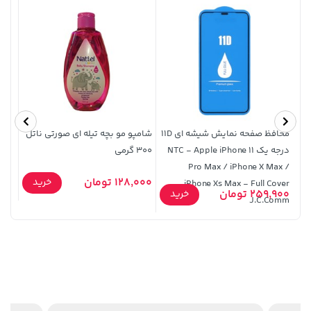
250,000
محافظ صفحه نمایش شیشه ای 11D
شامپو مو بچه تیله ای صورتی ناتل
درجه یک NTC - Apple iPhone 11
300 گرمی
USB2.0 ظرفیت 
Pro Max / iPhone X Max /
3,230,000 تومان
خرید
1,109,000 تومان
خرید
128,000 تومان
5,000
خرید
iPhone Xs Max - Full Cover
4,740,000
259,900 تومان
خرید
J.C.Comm