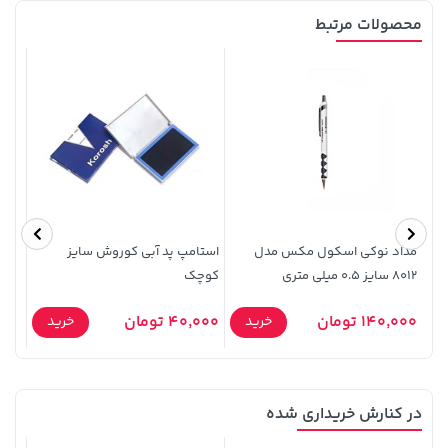
محصولات مرتبط
141,000 تومان
148,000 تومان
خرید
خرید
159,900
165,900
مداد نوکی اسکول مکس مدل
استامپ پد آبی کوروش سایز
روان
8012 سایز 0.5 میلی متری
کوچک
Rollerball 
140,000 تومان
40,000 تومان
0,000
خرید
خرید
در کنارش خریداری شده
208,500 تومان
27,480,000 تومان
خرید
خرید