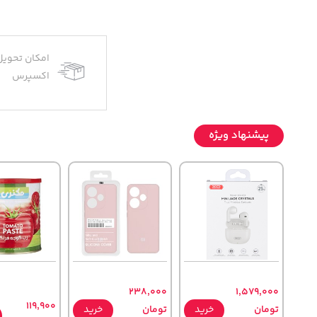
امکان تحویل
اکسپرس
پیشنهاد ویژه
238,000
1,579,000
119,900
تومان
خرید
تومان
خرید