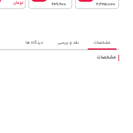
تومان
289,900
2,275,000
مشخصات
نقد و بررسی
دیدگاه ها
مشخصات
141,000
607,800
1,109,000
تومان
خرید
تومان
خرید
تومان
165,900
659,900