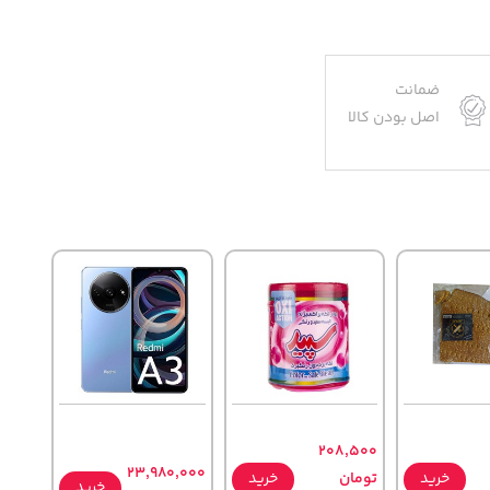
ضمانت
اصل بودن کالا
208,500
23,980,000
خرید
تومان
خرید
خرید