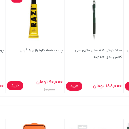
مداد نوکی 0.5 میلی متری سی
چسب همه کاره رازی 8 گرمی
پوش
کلاس مدل expert
60,000 تومان
خرید
188,000 تومان
,000
خرید
60,000