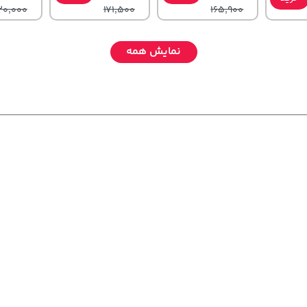
20,000
171,500
165,900
نمایش همه
141,000
701,000
1,109,000
خرید
تومان
خرید
خرید
تومان
تومان
65,900