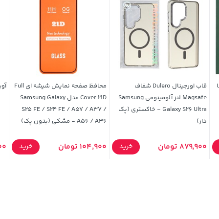
شه ای UV
قاب اورجینال Dulero شفاف
محافظ صفحه نمایش شیشه ای Full
آوی
Magsafe لنز آلومینومی Samsung
Cover 21D مدل Samsung Galaxy
Galaxy S26 Ultra - خاکستری (پک
S25 FE / S24 FE / A57 / A37 /
دار)
A56 / A36 - مشکی (بدون پک)
879,900 تومان
104,900 تومان
,900
خرید
خرید