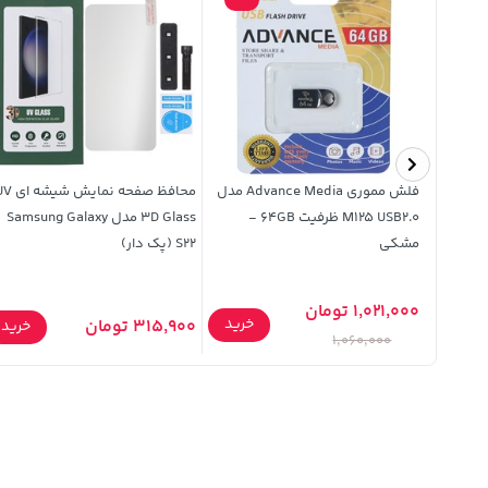
فلش مموری Advance Media مدل
محافظ صفحه نمایش شی
M125 USB2.0 ظرفیت 64GB -
3D Glass مدل Samsung Galaxy
مشکی
S22 (پک دار)
1,021,000 تومان
خرید
خرید
315,900 تومان
خرید
1,060,000