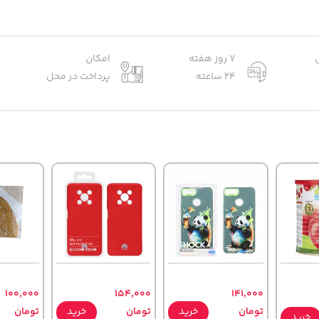
7 روز هفته
امکان
24 ساعته
پرداخت در محل
100,000
154,000
141,000
تومان
خرید
تومان
خرید
تومان
خرید