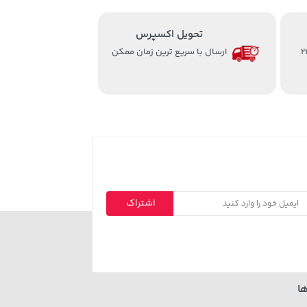
تحویل اکسپرس
از ساعت 8 الی 24
ارسال با سریع ترین زمان ممکن
اشتراک
ا