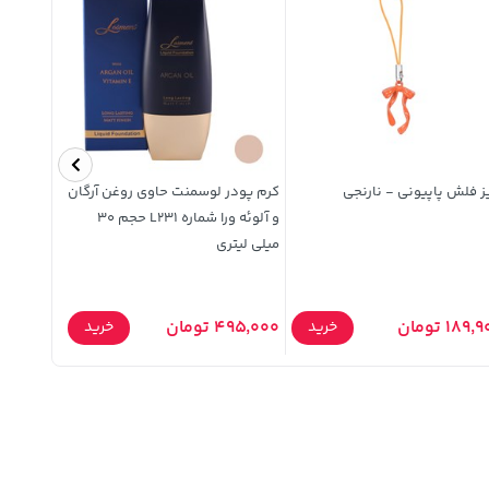
ز فلش پاپیونی - نارنجی
کرم پودر لوسمنت حاوی روغن آرگان
و آلوئه ورا شماره L231 حجم 30
میلی لیتری
دار)
189 تومان
495,000 تومان
259,900 توما
خرید
خرید