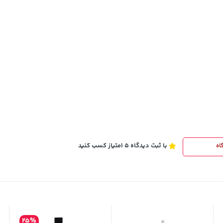
3,679,000
تومان
خرید
خرید
4,780,000
با ثبت دیدگاه 5 امتیاز کسب کنید
اه
25%