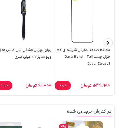
ی
محافظ صفحه نمایش شیشه ای خم
روان نویس مشکی سی کلاس مدل
فول چسب Daria Bond - Full
ویو سایز 0.7 میلی متری
Cover Ewesell
539,900 تومان
62,000 تومان
خرید
خرید
خرید
در کنارش خریداری شده
4%
8%