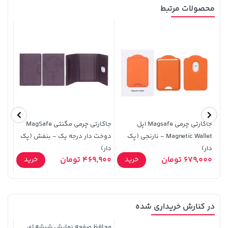
محصولات مرتبط
141,000 تومان
1,579,000 تومان
خرید
خرید
2,275,000
165,900
جاکارتی چرمی Magsafe اپل
جاکارتی چرمی مگنتی MagSafe
Magnetic Wallet - نارنجی (پک
دوخت دار درجه یک - بنفش (پک
دار)
دار)
دار)
679,000 تومان
469,900 تومان
9,000
خرید
خرید
در کنارش خریداری شده
2,679,000 تومان
3,230,000 تومان
خرید
خرید
محافظ صفحه نمایش شیشه ای