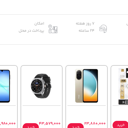
7 روز هفته
امکان
24 ساعته
پرداخت در محل
,980,000
43,579,000
23,880,000
خرید
خرید
خرید