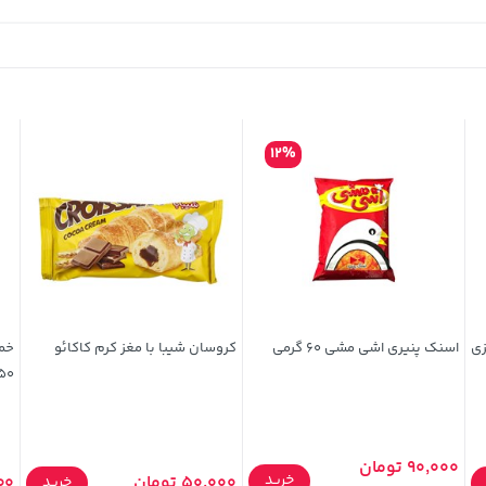
12%
زی
اسنک پنیری اشی مشی 60 گرمی
کروسان شیبا با مغز کرم کاکائو
خمی
350 گ
90,000 تومان
خرید
50,000 تومان
800
خرید