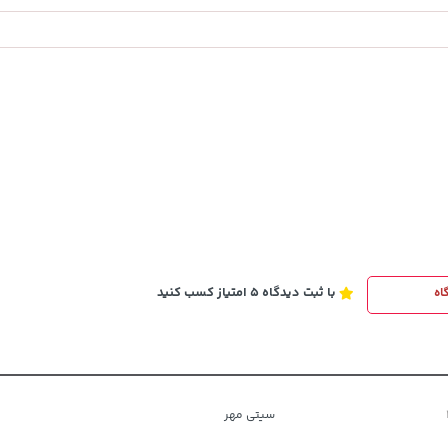
57,580,000
خرید
خرید
تومان
با ثبت دیدگاه 5 امتیاز کسب کنید
اه
سیتی مهر