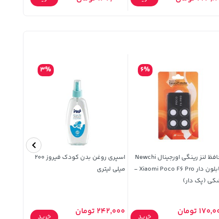
3%
6%
محافظ لنز رینگی اورجینال Newchi
اسپری روغن بدن کودک فیروز 200
ریموت کنتر
شابلون دار Xiaomi Poco F6 Pro -
میلی لیتری
کی (پک دار)
170 تومان
242,000 تومان
خرید
خرید
490,000 توما