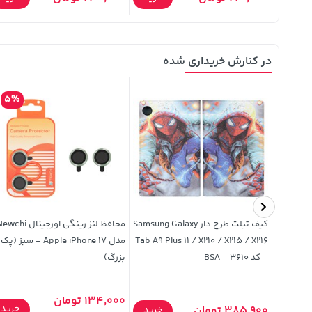
در کنارش خریداری شده
5%
حافظ
کیف تبلت طرح دار Samsung Galaxy
محافظ لنز رینگی اورجینال chi
لنزدار اورجینال Apple iPhone 17 -
Tab A9 Plus 11 / X210 / X215 / X216
مدل Apple iPhone 17 - سبز (پک
- کد 3610 - BSA
بزرگ)
134,000 تومان
خرید
385,900 تومان
خرید
خرید