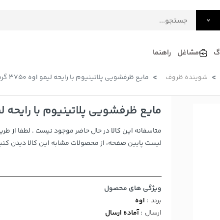
گ
مشاغل
راهنما
شوینده ظروف
مایع ظرفشویی پلاتینیوم با رایحه لیمو اوه 3750 گرمی
فرش
گلاب و عرقیات
فرآورده های لبنی
دکوراسیون داخلی و تزئینی
مایع ظرفشویی پلاتینیوم با رایحه لیمو اوه 
سرو و پذیرایی
متاسفانه این کالا در حال حاضر موجود نیست . لطفا از طری
لوازم حیوانات خانگی
لیست پایین صفحه، از محصولات مشابه این کالا دیدن کنید
ویژگی های محصول
برند
:
اوه
ارسال
:
آماده ارسال