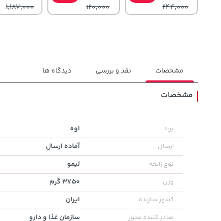
1,187,000
120,000
244,000
مشخصات
نقد و بررسی
دیدگاه ها
مشخصات
129,000
3,479,000
58,080,000
تومان
خرید
تومان
خرید
اوه
برند
تومان
145,900
4,580,000
آماده ارسال
ارسال
لیمو
نوع رایحه
3750 گرم
وزن
ایران
کشور سازنده
سازمان غذا و دارو
صادر کننده مجوز