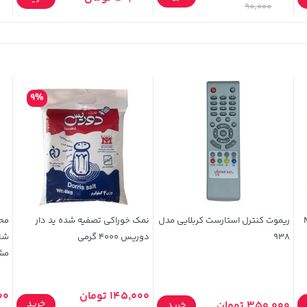
90,000
9%
New
ریموت کنترل استارست کربلایی مدل
نمک خوراکی تصفیه شده ید دار
938
دوریس 4000 گرمی
مش
145,000 تومان
,000
خرید
350,000 تومان
خرید