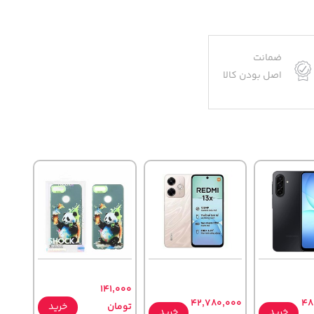
ضمانت
اصل بودن کالا
141,000
42,780,000
48
تومان
خرید
خرید
خرید