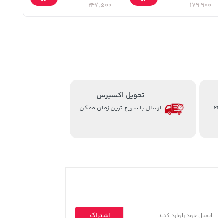
247,500
179,900
تحویل اکسپرس
از ساعت 8 الی 24
ارسال با سریع ترین زمان ممکن
اشتراک