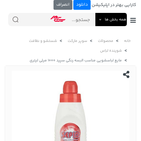
دانلود
انصراف
کارایی بهتر در اپلیکیشن
همه بخش ها
خانه
محصولات
سوپر مارکت
شستشو و نظافت
شوینده لباس
مایع لباسشویی مناسب البسه رنگی سپید 1000 میلی لیتری