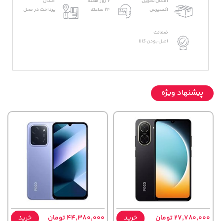
امکان تحویل
7 روز هفته
امکان
اکسپرس
24 ساعته
پرداخت در محل
ضمانت
اصل بودن کالا
پیشنهاد ویژه
27,780,000 تومان
خرید
44,380,000 تومان
خرید