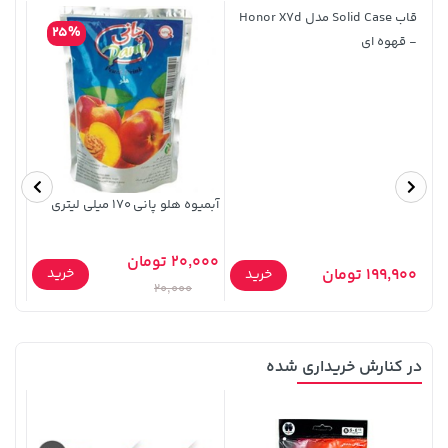
قاب Solid Case مدل Honor X7d
25%
- قهوه ای
607,800 تومان
خرید
18,680,000 تومان
خرید
659,900
آبمیوه هلو پانی 170 میلی لیتری
نودا
اسپایسی
20,000 تومان
خرید
199,900 تومان
5,000
خرید
20,000
در کنارش خریداری شده
57,280,000 تومان
خرید
149,900 تومان
خرید