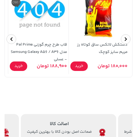
دستکش لاتکس ساق کوتاه رز
قاب طرح چرم گوزنی Pal Prime
قاب 
مریم سایز کوچک
مدل Samsung Galaxy A56 / A36
7 10
- عسلی
141,000 تومان
2,579,000 تومان
0,000
خرید
خرید
180,000 تومان
188,900 تومان
خرید
خرید
- NTC
3,880,000
165,900
اصالت کالا
ضمانت اصل بودن کالا با بهترین کیفیت