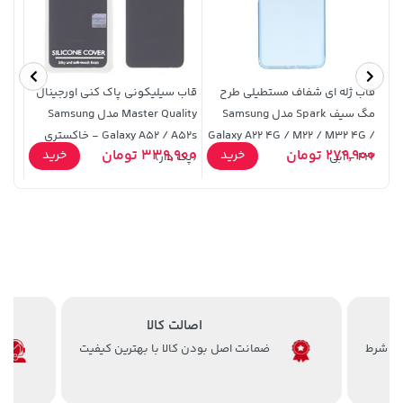
قاب ژله ای شفاف مستطیلی طرح
قاب سیلیکونی پاک کنی اورجینال
ستار
مگ سیف Spark مدل Samsung
Master Quality مدل Samsung
Galaxy A22 4G / M22 / M32 4G /
Galaxy A52 / A52s - خاکستری
56,680,000 تومان
خرید
119,900 تومان
خرید
279,900 تومان
339,900 تومان
5,000 
خرید
خرید
F22 - آبی
(پک دار)
اصالت کالا
ضمانت اصل بودن کالا با بهترین کیفیت
1,109,000 تومان
خرید
27,630,000 تومان
خرید