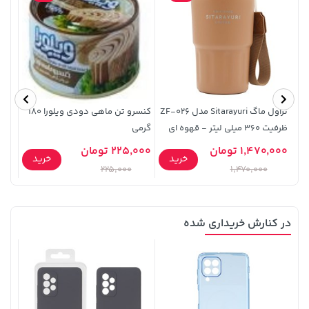
169,900 تومان
خرید
44,380,000 تومان
خرید
تراول ماگ Sitarayuri مدل ZF-026
کنسرو تن ماهی دودی ویلورا 180
شکلا
ظرفیت 360 میلی لیتر - قهوه ای
گرمی
22 گرمی
1,470,000 تومان
225,000 تومان
20,000
خرید
خرید
225,000
1,470,000
در کنارش خریداری شده
67,080,000 تومان
خرید
169,900 تومان
خرید