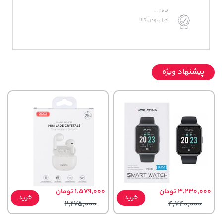
ضمانت
اصل بودن کالا
پیشنهاد ویژه
3,230,000 تومان
1,579,000 تومان
خرید
خرید
2,275,000
4,740,000