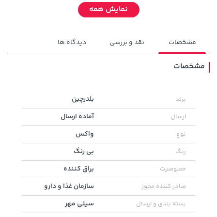
نمایش همه
مشخصات
نقد و بررسی
دیدگاه ها
مشخصات
100,000 تومان
بلدرچین
برند
104,880,000 تومان
خرید
خرید
120,000
آماده ارسال
ارسال
واکس
نوع
بی رنگ
رنگ
براق کننده
خصوصیت
سازمان غذا و دارو
صادر کننده مجوز
سیتی مهر
بسته بندی و ارسال