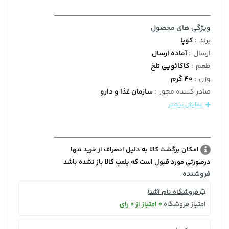
ویژگی های محصول
برند
:
کوپا
ارسال
:
آماده ارسال
طعم
:
کاکائویی تلخ
وزن
:
40 گرم
صادر کننده مجوز
:
سازمان غذا و دارو
نمایش بیشتر
امکان برگشت کالا به دلیل انصراف از خرید تنها
درصورتی مورد قبول است که پلمپ کالا باز نشده باشد
فروشنده
فروشگاه نام آشنا
امتیاز فروشگاه
0 امتیاز از 0 رای