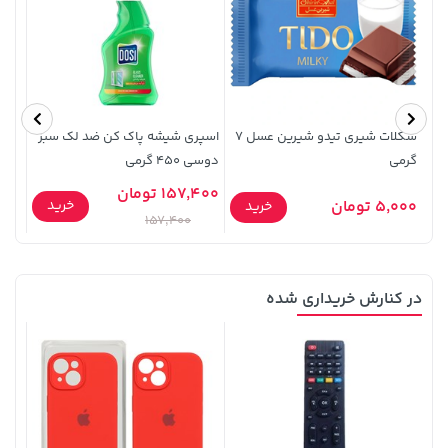
141,000 تومان
3,079,000 تومان
خرید
خرید
4,079,000
165,900
شکلات شیری تیدو شیرین عسل 7
اسپری شیشه پاک کن ضد لک سبز
انگور 
گرمی
دوسی 450 گرمی
157,400 تومان
خرید
5,000 تومان
90,000
خرید
157,400
در کنارش خریداری شده
57,280,000 تومان
خرید
18,580,000 تومان
خرید