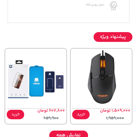
اصل بودن کالا
پیشنهاد ویژه
1,509,000 تومان
607,800 تومان
خرید
خرید
659,900
1,959,000
نمایش همه