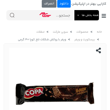
دانلود
انصراف
کارایی بهتر در اپلیکیشن
همه بخش ها
خانه
محصولات
سوپر مارکت
تنقلات
بیسکویت و ویفر
ویفر با روکش شکلات تلخ کوپا 40 گرمی