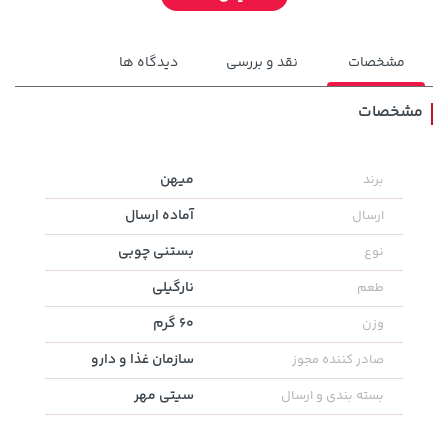
مشخصات
نقد و بررسی
دیدگاه ها
مشخصات
میهن
برند
1,109,000 تومان
خرید
145,000 تومان
خرید
آماده ارسال
ارسال
بستنی چوبی
نوع
نارگیلی
طعم
60 گرم
وزن
سازمان غذا و دارو
صادر کننده مجوز
سیتی مهر
بسته بندی و ارسال
141,000 تومان
44,380,000 تومان
خرید
خرید