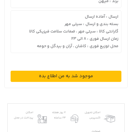
برند
میهن
:
ارسال
آماده ارسال
:
بسته بندی و ارسال
سیتی مهر
:
گارانتی کالا
سیتی مهر ، ضمانت سلامت فیزیکی کالا
:
زمان ارسال فوری
8 الی 23
:
محل توزیع فوری
کاشان ، آران و بیدگل و حومه
:
موجود شد به من اطلاع بده
امکان تحویل
7 روز هفته
امکان
اکسپرس
24 ساعته
پرداخت در محل
ضمانت