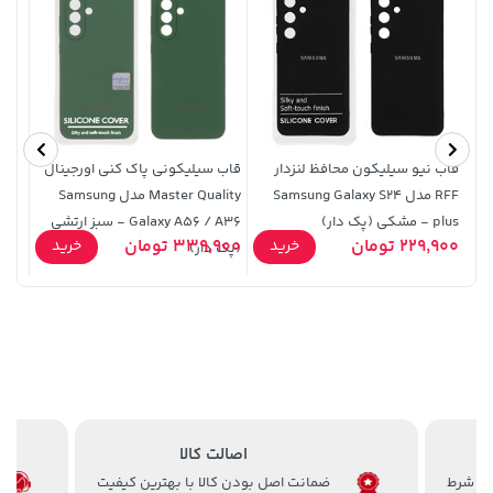
قاب نیو سیلیکون محافظ لنزدار
قاب سیلیکونی پاک کنی اورجینال
دستما
RFF مدل Samsung Galaxy S24
Master Quality مدل Samsung
plus - مشکی (پک دار)
Galaxy A56 / A36 - سبز ارتشی
4,279,000 تومان
0,000
701,000 تومان
خرید
خرید
229,900 تومان
339,900 تومان
خرید
خرید
(پک دار)
5,454,000
اصالت کالا
ضمانت اصل بودن کالا با بهترین کیفیت