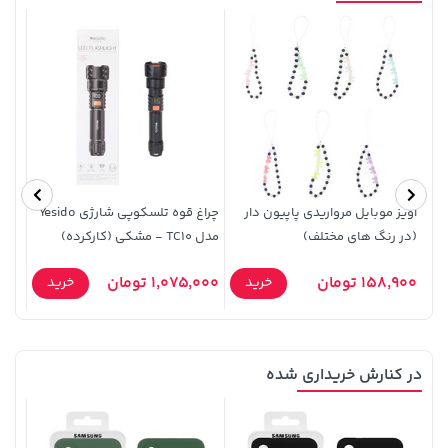
219,900 تومان
خرید
56,080,000 تومان
خرید
آویز موبایل مرواریدی پاپیون دار
چراغ قوه تلسکوپی شارژی Yesido
(در رنگ های مختلف)
مدل TC10 - مشکی (کارکرده)
- م
9,000
158,900 تومان
1,075,000 تومان
خرید
خرید
در کنارش خریداری شده
1,109,000 تومان
خرید
145,000 تومان
خرید