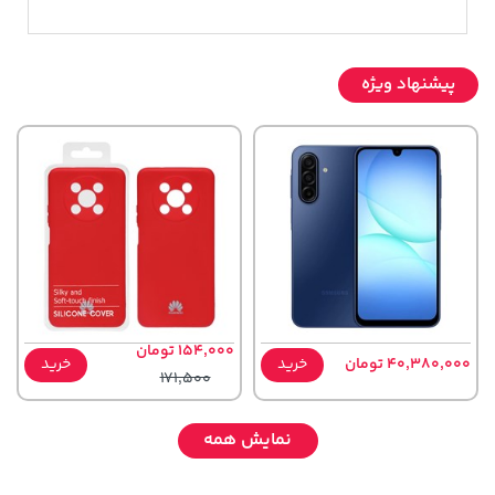
پیشنهاد ویژه
154,000 تومان
40,380,000 تومان
خرید
خرید
171,500
نمایش همه