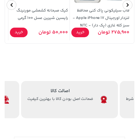
قاب سیلیکونی پاک کنی محافظ
کیک صبحانه کشمشی مورنینگ
قاب 
لنزدار اورجینال Apple iPhone 17 -
رایسین شیرین عسل 100 گرمی
سبز کله غازی (پک دار) - NTC
Pro Max - فس
141,000 تومان
خرید
2,729,000 تومان
خرید
275,900 تومان
50,000 تومان
9,900
خرید
خرید
165,900
اصالت کالا
ضمانت اصل بودن کالا با بهترین کیفیت
36,380,000 تومان
خرید
145,000 تومان
خرید