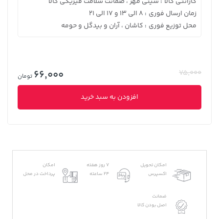
گارانتی کالا
سیتی مهر ، ضمانت سلامت فیزیکی کالا
:
زمان ارسال فوری
8 الی 13 و 17 الی 21
:
محل توزیع فوری
کاشان ، آران و بیدگل و حومه
:
66,000
75,000
تومان
افزودن به سبد خرید
امکان تحویل
7 روز هفته
امکان
اکسپرس
24 ساعته
پرداخت در محل
ضمانت
اصل بودن کالا