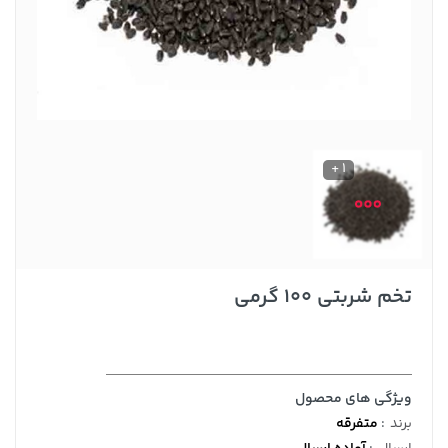
1 +
تخم شربتی 100 گرمی
ویژگی های محصول
برند
:
متفرقه