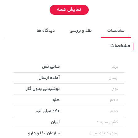
نمایش همه
مشخصات
نقد و بررسی
دیدگاه ها
مشخصات
141,000 تومان
سانی نس
برند
169,900 تومان
خرید
خرید
165,900
آماده ارسال
ارسال
نوشیدنی بدون گاز
نوع
هلو
طعم
240 میلی لیتر
حجم
ایران
کشور سازنده
سازمان غذا و دارو
صادر کننده مجوز