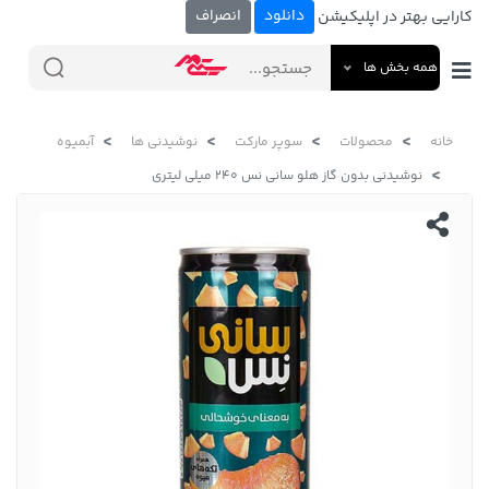
دانلود
انصراف
کارایی بهتر در اپلیکیشن
همه بخش ها
خانه
محصولات
سوپر مارکت
نوشیدنی ها
آبمیوه
نوشیدنی بدون گاز هلو سانی نس 240 میلی لیتری