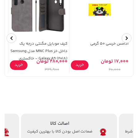
آدامس خرسی 50 گرمی
کیف موبایل مگنتی درجه یک
قاب 
3,079,000 تومان
داخل خز MNC Plus مدل Samsung
145,000 تومان
خرید
خرید
Galaxy A9 (2018) - خاکستری
4,079,000
17,000 تومان
280,000 تومان
خرید
خرید
9,900
(پک 
329,900
20,000
اصالت کالا
100,000 تومان
ضمانت اصل بودن کالا با بهترین کیفیت
خرید
2,729,000 تومان
خرید