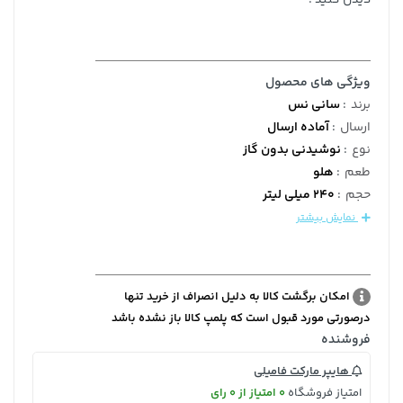
ویژگی های محصول
برند
:
سانی نس
ارسال
:
آماده ارسال
نوع
:
نوشیدنی بدون گاز
طعم
:
هلو
حجم
:
240 میلی لیتر
نمایش بیشتر
امکان برگشت کالا به دلیل انصراف از خرید تنها
درصورتی مورد قبول است که پلمپ کالا باز نشده باشد
فروشنده
هایپر مارکت فامیلی
امتیاز فروشگاه
0 امتیاز از 0 رای