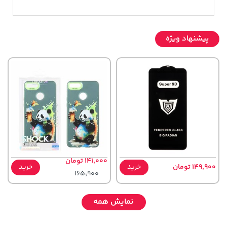
پیشنهاد ویژه
141,000 تومان
149,900 تومان
خرید
خرید
165,900
نمایش همه