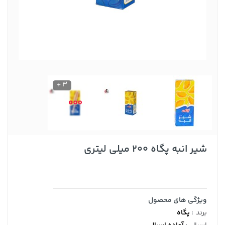
3 +
شیر انبه پگاه 200 میلی لیتری
ویژگی های محصول
برند
:
پگاه