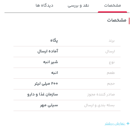
مشخصات
نقد و بررسی
دیدگاه ها
مشخصات
پگاه
برند
2,729,000 تومان
خرید
43,980,000 تومان
خرید
آماده ارسال
ارسال
شیر انبه
نوع
انبه
طعم
200 میلی لیتر
حجم
سازمان غذا و دارو
صادر کننده مجوز
سیتی مهر
بسته بندی و ارسال
3,079,000 تومان
2,679,000 تومان
خرید
خرید
نمایش بیشتر
4,079,000
3,820,000