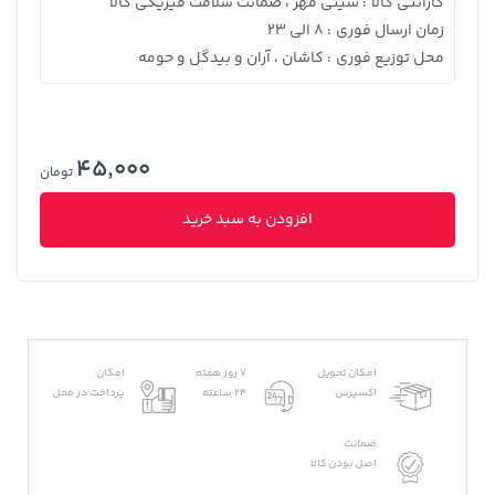
گارانتی کالا
سیتی مهر ، ضمانت سلامت فیزیکی کالا
:
زمان ارسال فوری
8 الی 23
:
محل توزیع فوری
کاشان ، آران و بیدگل و حومه
:
45,000
تومان
افزودن به سبد خرید
امکان تحویل
7 روز هفته
امکان
اکسپرس
24 ساعته
پرداخت در محل
ضمانت
اصل بودن کالا