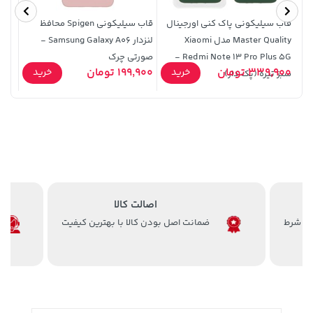
قاب سیلیکونی پاک کنی اورجینال
قاب سیلیکونی Spigen محافظ
ساق
Master Quality مدل Xiaomi
لنزدار Samsung Galaxy A06 -
Redmi Note 13 Pro Plus 5G -
صورتی چرک
66,980,000 تومان
خرید
339,900 تومان
خرید
339,900 تومان
199,900 تومان
0,000
خرید
خرید
سبز تیره (پک دار)
اصالت کالا
ضمانت اصل بودن کالا با بهترین کیفیت
154,000 تومان
خرید
1,109,000 تومان
خرید
171,500