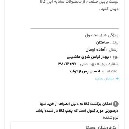
لیست پایین صفحه، از محصولات مشابه این کالا
دیدن کنید .
ویژگی های محصول
برند
:
سافتلن
ارسال
:
آماده ارسال
نوع
:
پودر لباس شوی ماشینی
شماره پروانه بهداشتی
:
38/14097
انقضاء
:
سه سال پس از تولید
نمایش بیشتر
امکان برگشت کالا به دلیل انصراف از خرید تنها
درصورتی مورد قبول است که پلمپ کالا باز نشده باشد
فروشنده
فروشگاه رومیکا