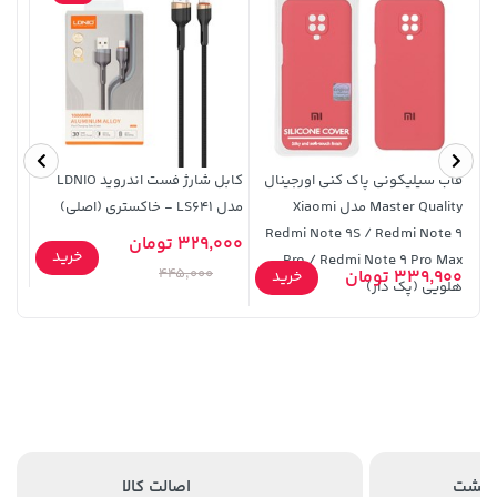
قاب سیلیکونی پاک کنی اورجینال
کابل شارژ فست اندروید LDNIO
Master Quality مدل Xiaomi
مدل LS641 - خاکستری (اصلی)
بدون
1,579,000 تومان
خرید
1,109,000 تومان
خرید
Redmi Note 9S / Redmi Note 9
329,000 تومان
2,275,000
خرید
0,000
Pro / Redmi Note 9 Pro Max -
445,000
339,900 تومان
خرید
هلویی (پک دار)
اصالت کالا