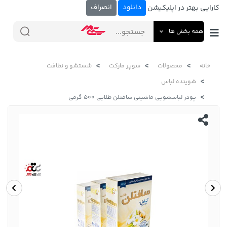
دانلود
انصراف
کارایی بهتر در اپلیکیشن
همه بخش ها
خانه
محصولات
سوپر مارکت
شستشو و نظافت
شوینده لباس
پودر لباسشویی ماشینی سافتلن طلایی 500 گرمی