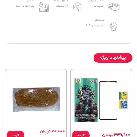
امکان تحویل
7 روز هفته
امکان
اکسپرس
24 ساعته
پرداخت در محل
ضمانت
اصل بودن کالا
پیشنهاد ویژه
70,000 تومان
339,900 تومان
خرید
خرید