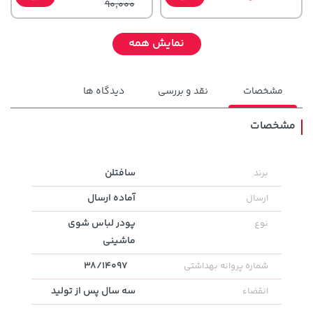
90,000
نمایش همه
مشخصات
نقد و بررسی
دیدگاه ها
مشخصات
141,000 تومان
سافتلن
برند
خرید
145,000 تومان
خرید
165,900
آماده ارسال
ارسال
پودر لباس شوی
نوع
ماشینی
38/14097
شماره پروانه بهداشتی
سه سال پس از تولید
انقضاء