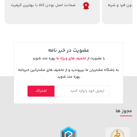
185,000 تومان
129,000 تومان
ضمانت اصل بودن کالا با بهترین کیفیت
خرید
خرید
145,900
219,900
عضویت در خبر نامه
با عضویت از
تخفیف های ویژه ما
بهره مند شوید
به باشگاه مشتریان ما بپیوندید و از تخفیف های مشترکین خبرنامه
بهره مند شوید
1,143,000 تومان
141,000 تومان
خرید
خرید
165,900
1,187,000
اشتراک
مجوز ها