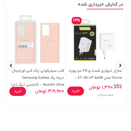
در کنارش خریداری شده
19%
1,579,000 تومان
108,000 تومان
خرید
خرید
119,900
2,275,000
شارژر دیواری فست و PD دو پورت
قاب سیلیکونی پاک کنی اورجینال
قاب 
Storia مدل ST-BC03 55W -
درجه یک Samsung Galaxy
سفید
Note20 Ultra - کالباسی (پک دار)
1,360,000 تومان
خرید
319,900 تومان
9,900
خرید
ارغو
1,660,000
141,000 تومان
45,080,000 تومان
خرید
خرید
165,900