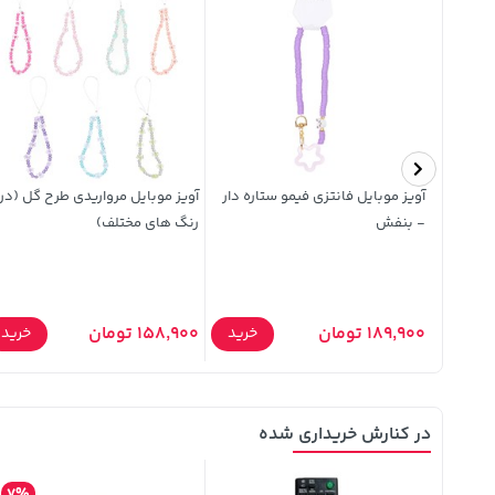
ا
آویز موبایل فانتزی فیمو ستاره دار
آویز موبایل مرواریدی طرح گل (در
- بنفش
رنگ های مختلف)
خرید
189,900 تومان
158,900 تومان
خرید
خرید
در کنارش خریداری شده