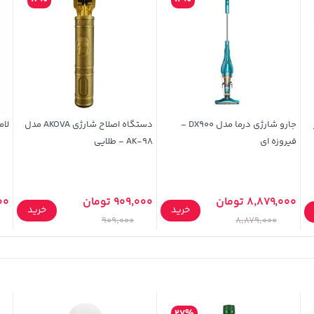
جارو شارژی درما مدل DX900 -
دستگاه اصلاح شارژی AKOVA مدل
لامپ USB LED 
فیروزه ای
AK-98 - طلایی
8,879,000 تومان
909,000 تومان
000
خرید
خرید
909,000
8,879,000