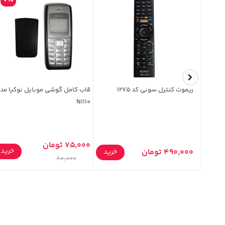
7%
12%
کابل 1.5 متری Power Max Aux مدل
ریموت کنترل سونی کد 1275
قاب کامل گوشی موبایل نوکیا مد
N1110
75,000 تومان
خرید
خرید
490,000 تومان
خرید
80,000