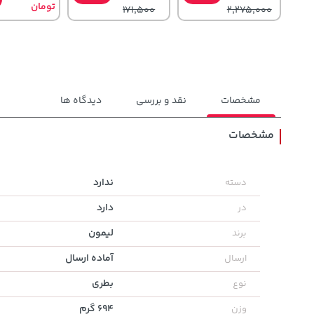
تومان
171,500
2,275,000
مشخصات
نقد و بررسی
دیدگاه ها
مشخصات
3,679,000
145,000
27,480,000
تومان
خرید
خرید
ندارد
دسته
تومان
تومان
4,780,000
دارد
در
لیمون
برند
آماده ارسال
ارسال
بطری
نوع
694 گرم
وزن