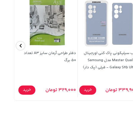
 سیلیکونی پاک کنی اورجینال
دفتر طراحی آرمان سایز A3 تعداد
Master Quality مدل Samsung
50 برگ
Galaxy S25  - فیلی (پک دار)
میلی لیتر
339, تومان
329,000 تومان
299,000 تومان
خرید
خرید