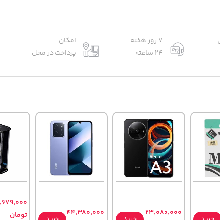
7 روز هفته
امکان
24 ساعته
پرداخت در محل
,679,000
44,380,000
23,080,000
تومان
خرید
خرید
خرید