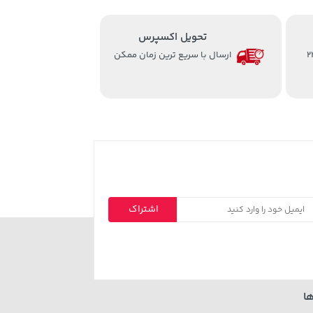
تحویل اکسپرس
از ساعت 8 الی 24
ارسال با سریع ترین زمان ممکن
اشتراک
ا