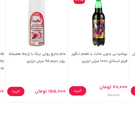
27%
ل
نوشیدنی بدون مالت با طعم انگور
مام مایع رولی نیکا با رایحه همیشه
قاب
قرمز اسکای 1000 میلی لیتری
بهار حجم 95 میلی لیتری
Ultra
70,000 تومان
خرید
155,000 تومان
900
خرید
95,000