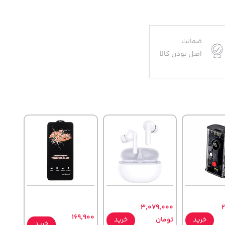
ضمانت
اصل بودن کالا
3,079,000
2
169,900
خرید
تومان
خرید
خرید