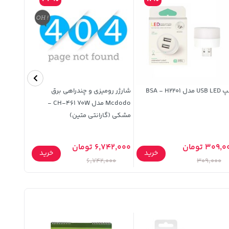
مدل BSA - H2201
شارژر رومیزی و چندراهی برق
Mcdodo مدل CH-461 70W -
سانتی متری 100 
مشکی (گارانتی متین)
309, تومان
6,742,000 تومان
خرید
خرید
47,000 تومان
6,742,000
309,000