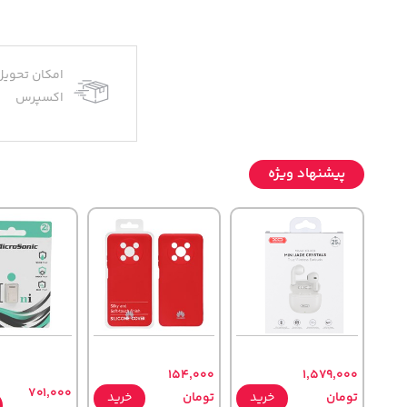
امکان تحویل
اکسپرس
پیشنهاد ویژه
154,000
1,579,000
701,000
تومان
خرید
تومان
خرید