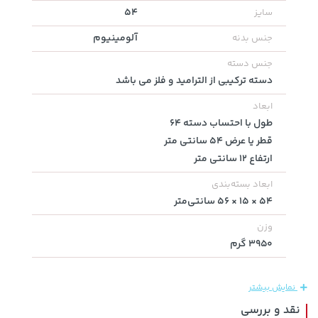
54
سایز
آلومینیوم
جنس بدنه
جنس دسته
5,630,000 تومان
خرید
1,109,000 تومان
خرید
دسته ترکیبی از الترامید و فلز می باشد
6,580,000
ابعاد
طول با احتساب دسته 64
قطر یا عرض 54 سانتی متر
ارتفاع 12 سانتی متر
ابعاد بسته‌بندی
54 × 15 × 56 سانتی‌متر
وزن
3950 گرم
27,280,000 تومان
خرید
18,580,000 تومان
خرید
نمایش بیشتر
نقد و بررسی