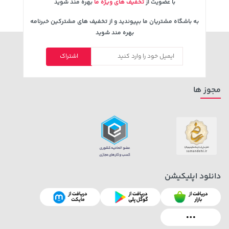
با عضویت از
تخفیف های ویژه ما
بهره مند شوید
به باشگاه مشتریان ما بپیوندید و از تخفیف های مشترکین خبرنامه
بهره مند شوید
اشتراک
607,800 تومان
23,980,000 تومان
خرید
خرید
659,900
مجوز ها
دانلود اپلیکیشن