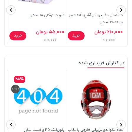
4,079,000
دستمال جذب روغن آشپزخانه تمیز
کبریت توکلی 10 عددی
بسته 20 عددی
پاپی
210,000 تومان
55,000 تومان
خرید
خرید
0,000
55,000
210,000
در کنارش خریداری شده
141,000 تومان
خرید
2,729,000 تومان
خرید
165,900
25%
کلاه تکواندو تزریقی خارجی با نقاب
پاوربانک PD و فست شارژ