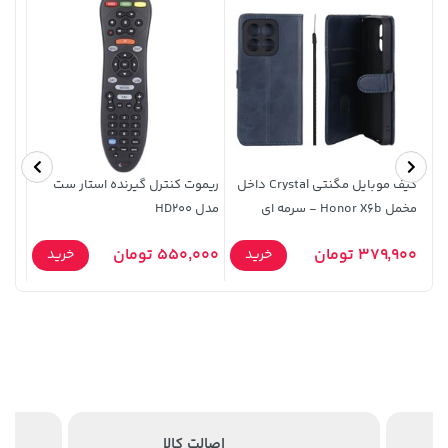
120,000
کیف موبایل مگنتی Crystal داخل
ریموت کنترل گیرنده استار ست
کیف 
مخمل Honor X6b - سرمه ای
مدل HD200
laxy A72
238,000 تومان
0,000
خرید
56,080,000 تومان
خرید
379,900 تومان
550,000 تومان
خرید
خرید
289,900
اصالت کالا