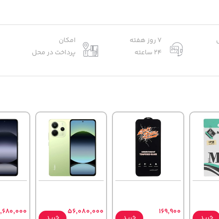
7 روز هفته
امکان
24 ساعته
پرداخت در محل
,680,000
56,080,000
169,900
خرید
خرید
خرید