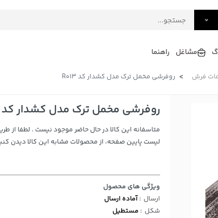
گ
مشاغل
راهنما
مات فرش
روفرشی مخمل ترک مدل کشدار کد R013
فرش
گلاب و عرقیات
فرآورده های لبنی
دکوراسیون داخلی و تزئینی
روفرشی مخمل ترک مدل کشدار کد R013
سرو و پذیرایی
متاسفانه این کالا در حال حاضر موجود نیست . لطفا از طری
لوازم حیوانات خانگی
لیست پایین صفحه، از محصولات مشابه این کالا دیدن کنید
ویژگی های محصول
ارسال
:
آماده ارسال
شکل
:
مستطیل