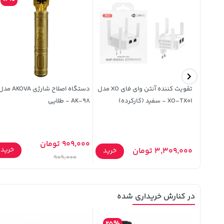
کیسه زباله رولی پرفراژ دار هیوا 14
تقویت کننده آنتن وای فای XO مدل
دستگاه اصلاح شارژی AKOVA 
XO-TX01 - سفید (کارکرده)
AK-98 - طلایی
909,000 تومان
خرید
3,309,000 تومان
خرید
خرید
909,000
در کنارش خریداری شده