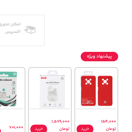
امکان تحویل
اکسپرس
پیشنهاد ویژه
1,579,000
154,000
701,000
تومان
خرید
تومان
خرید