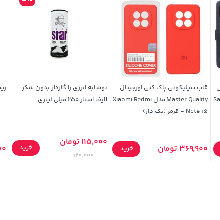
5%
ل
قاب سیلیکونی پاک کنی اورجینال
نوشابه انرژی‌ زا گازدار بدون شکر
ریم
Sams
Master Quality مدل Xiaomi Redmi
لایف استار 250 میلی لیتری
Note 15 - قرمز (پک دار)
115,000 تومان
خرید
369,900 تومان
000
خرید
120,000