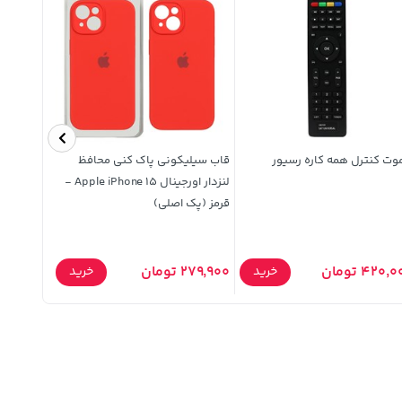
وت کنترل همه کاره رسیور
قاب سیلیکونی پاک کنی محافظ
ماژیک وا
لنزدار اورجینال Apple iPhone 15 -
گرد رنگ آبی 
قرمز (پک اصلی)
420, تومان
279,900 تومان
43,000 تومان
خرید
خرید