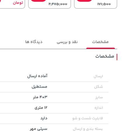
تومان
2,275,000
171,500
مشخصات
نقد و بررسی
دیدگاه ها
مشخصات
44,380,000
1,109,000
40,380,000
خرید
خرید
آماده ارسال
ارسال
تومان
تومان
تومان
مستطیل
شکل
3×4 متر
سایز
12 متری
اندازه
دارد
قابلیت شست و شو
سیتی مهر
بسته بندی و ارسال