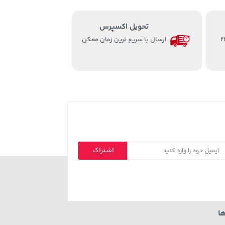
تحویل اکسپرس
از ساعت 8 الی 24
ارسال با سریع ترین زمان ممکن
اشتراک
ا