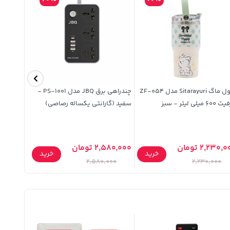
نیکان همر
تراول ماگ Sitarayuri مدل ZF-054
چندراهی برق JBQ مدل PS-1001 -
 میلی لیتر - سبز
سفید (گارانتی یکساله رصاصی)
2,230, تومان
2,580,000 تومان
5,990,000 ت
خرید
خرید
,000
2,580,000
2,230,000