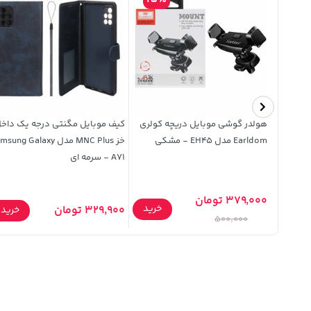
25%
هارد X-ENERGY SSD مدل Falcon
هولدر گوشی موبایل دریچه کولری
کیف موبایل مگنتی درجه یک داخ
 (گارانتی
Earldom مدل EH45 - مشکی
خز MNC Plus مدل ung Galaxy
A71 - سرمه ای
379,000 تومان
خرید
329,900 تومان
خرید
خرید
500,000