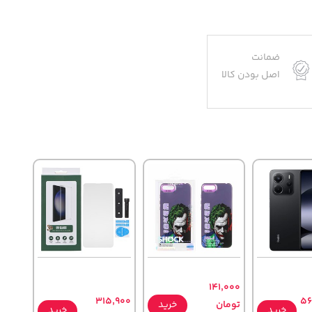
ضمانت
اصل بودن کالا
141,000
315,900
56
تومان
خرید
خرید
خرید