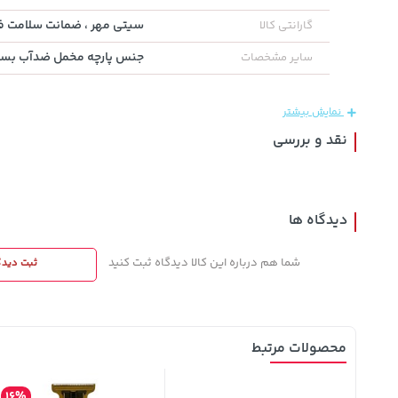
سیتی مهر ، ضمانت سلامت فی
گارانتی کالا
141,000
141,000
145,000
تومان
خرید
تومان
خرید
جنس پارچه مخمل ضدآب بسیا
سایر مشخصات
تومان
165,900
165,900
نمایش بیشتر
نقد و بررسی
دیدگاه ها
شما هم درباره این کالا دیدگاه ثبت کنید
ثبت دیدگ
محصولات مرتبط
16%