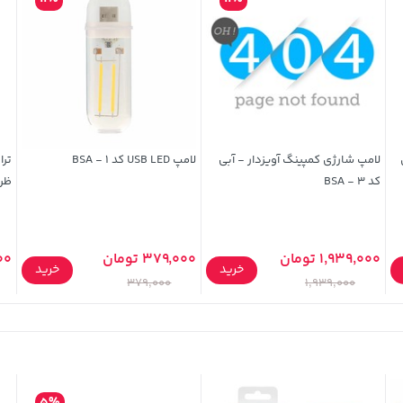
مدل
لامپ شارژی کمپینگ آویزدار - آبی
لامپ USB LED کد 1 - BSA
کد 3 - BSA
ظرفیت 600
1,939,000 تومان
379,000 تومان
000
خرید
خرید
379,000
1,939,000