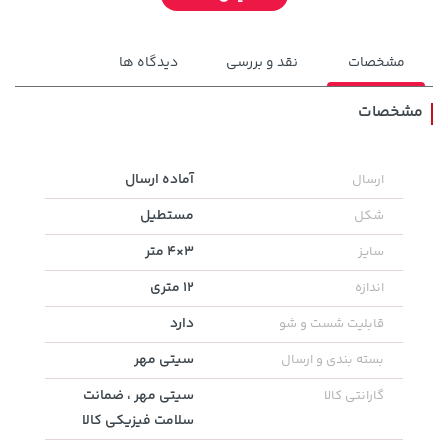
مشخصات
نقد و بررسی
دیدگاه ها
مشخصات
141,000 تومان
آماده ارسال
ارسال
خرید
315,900 تومان
خرید
165,900
مستطیل
شکل
3×4 متر
سایز
12 متری
اندازه
دارد
قابلیت شست و شو
سیتی مهر
بسته بندی و ارسال
سیتی مهر ، ضمانت
گارانتی کالا
سلامت فیزیکی کالا
185,000 تومان
خرید
2,729,000 تومان
خرید