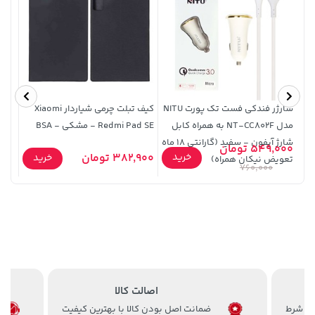
100,000 تومان
خرید
3,879,000 تومان
خرید
120,000
شارژر فندکی فست تک پورت NITU
کیف تبلت چرمی شیاردار Xiaomi
مدل NT-CC802F به همراه کابل
Redmi Pad SE - مشکی - BSA
شارژ آیفون - سفید (گارانتی 18 ماه
549,000 تومان
خرید
382,900 تومان
65,900
خرید
تعویض نیکان همراه)
760,000
141,000 تومان
70,000 تومان
خرید
خرید
اصالت کالا
90,000
165,900
ضمانت اصل بودن کالا با بهترین کیفیت