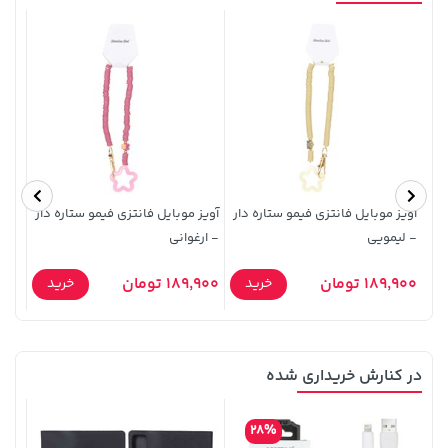
141,000 تومان
315,900 تومان
خرید
خرید
165,900
آویز موبایل فانتزی فیمو ستاره دار
آویز موبایل فانتزی فیمو ستاره دار
جاسوئ
- لیمویی
- ارغوانی
189,900 تومان
189,900 تومان
2,900
خرید
خرید
5,630,000 تومان
خرید
27,480,000 تومان
خرید
6,580,000
در کنارش خریداری شده
قاب 
28%
y A53