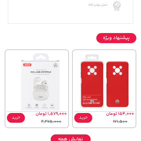
اصل بودن کالا
پیشنهاد ویژه
154,000 تومان
1,579,000 تومان
خرید
خرید
2,275,000
171,500
نمایش همه