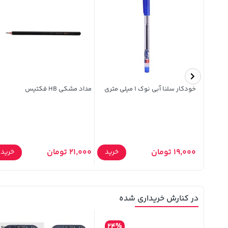
اری زرین
خودکار سلنا آبی نوک 1 میلی متری
مداد مشکی HB فکتیس
19,000 تومان
21,000 تومان
خرید
خرید
خرید
در کنارش خریداری شده
24%