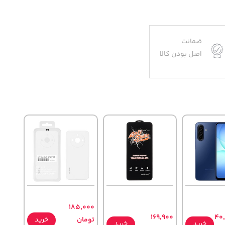
ضمانت
اصل بودن کالا
185,000
169,900
40
تومان
خرید
خرید
خرید