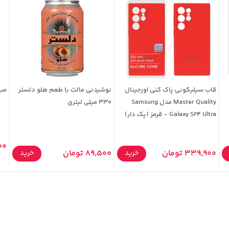
قاب سیلیکونی پاک کنی اورجینال
نوشیدنی مالت با طعم هلو دلستر
مبد
Master Quality مدل Samsung
330 میلی لیتری
Galaxy S24 Ultra - قرمز (پک دار)
,000
339,900 تومان
89,500 تومان
خرید
خرید