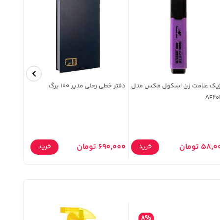
ژیک علامت زن اسکول مکس مدل
دفتر خطی رحلی مدیر 100 برگ
برچسب رنگی
AF20
58, تومان
690,000 تومان
3,500 تومان
خرید
خرید
8%