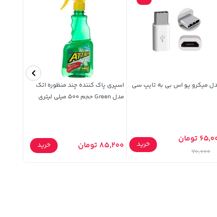
ل میکرو یو اس بی به تایپ سی
اسپری پاک کننده چند منظوره اتک
قاب سیلی
مدل Green حجم 500 میلی لیتری
Pro Max - سبز پاستیلی (پک اصلی)
65 تومان
خرید
85,200 تومان
279,900 تومان
خرید
70,000