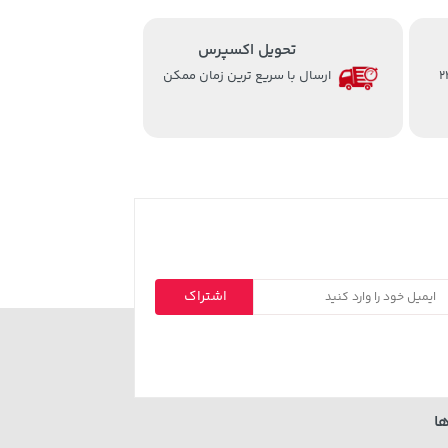
تحویل اکسپرس
از ساعت 8 الی 24
ارسال با سریع ترین زمان ممکن
اشتراک
ا