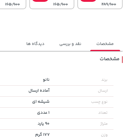
165,900
165,900
289,900
مشخصات
نقد و بررسی
دیدگاه ها
مشخصات
3,230,000
1,109,000
169,900
تومان
خرید
خرید
نانو
برند
تومان
تومان
4,740,000
آماده ارسال
ارسال
شیشه ای
نوع چسب
1 عددی
تعداد
90 یارد
متراژ
177 گرم
وزن