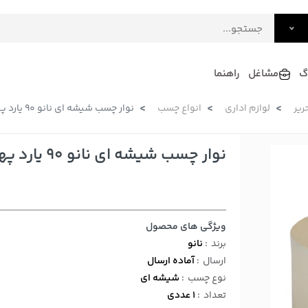
گ
مشاغل
راهنما
ریر
لوازم اداری
انواع چسب
نوار چسب شیشه ای نانو 90 یارد پهنای 5 سانتی متری
فرش
گلاب و عرقیات
فرآورده های لبنی
دکوراسیون داخلی و تزئینی
نوار چسب شیشه ای نانو 90 یارد پهنای 5 سانتی متری
سرو و پذیرایی
لوازم حیوانات خانگی
ویژگی های محصول
برند
:
نانو
ارسال
:
آماده ارسال
نوع چسب
:
شیشه ای
تعداد
:
1 عددی