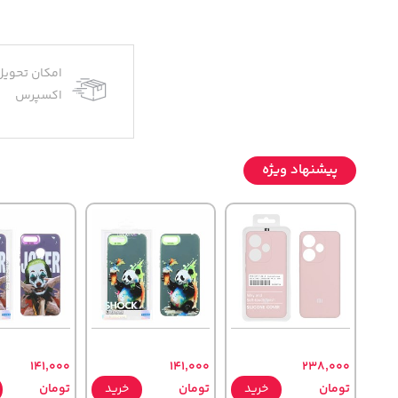
امکان تحویل
اکسپرس
پیشنهاد ویژه
141,000
141,000
238,000
تومان
خرید
تومان
خرید
تومان