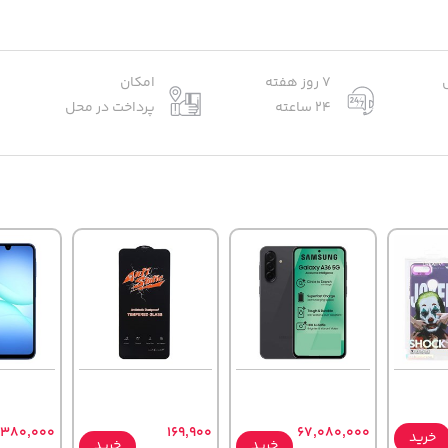
7 روز هفته
امکان
24 ساعته
پرداخت در محل
,380,000
169,900
67,080,000
خرید
خرید
خرید