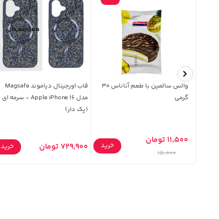
زیون ال
والس سالمین با طعم آناناس 30
قاب اورجینال دیاموند Magsafe
گرمی
مدل Apple iPhone 16 - سرمه ای
(پک دار)
11,500 تومان
خرید
729,900 تومان
خرید
خرید
15,000