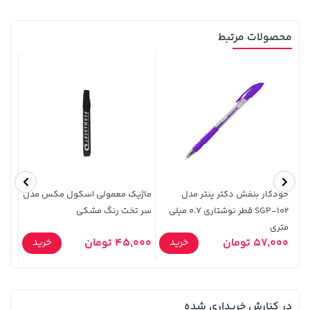
محصولات مرتبط
148,000 تومان
خرید
219,900 تومان
خرید
159,900
خودکار بنفش دکتر پنتر مدل
ماژیک معمولی اسکول مکس مدل
رنگ 
SGP-102 قطر نوشتاری 0.7 میلی
سر تخت رنگ مشکی
کد 24 حجم 21 میلی لیتری
متری
57,000 تومان
45,000 تومان
5,000
خرید
خرید
در کنارش خریداری شده