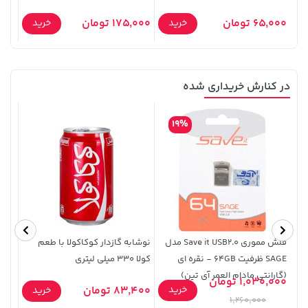
65,000 تومان
175,000 تومان
5,000
خرید
خرید
در کنارش خریداری شده
185,000 تومان
خرید
67,080,000 تومان
خرید
219,900
19%
فلش مموری Save it USB2.0 مدل
نوشابه گازدار کوکاکولا با طعم
SAGE ظرفیت 64GB - نقره ای
کولا 330 میلی لیتری
3,079,000 تومان
(گارانتی مادام العمر آی تین)
- سفی
701,000 تومان
خرید
خرید
1,030,000 تومان
9,000
4,079,000
خرید
83,400 تومان
خرید
1,260,000