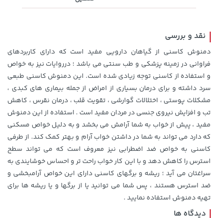
نقد و بررسی
دمنوش کاسنی از گیاهان دارویی مفید است که دارای کاربردهای
فراوانی در زمینه پزشکی و طب سنتی می باشد ؛ درروایات نیز به خواص
و استفاده از کاسنی توجه زیادی شده است. این دمنوش کاسنی طبعی
سرد داشته و برای درمان بسیاری از امراض از جمله بیماری های کبدی ،
مشکلات پوستی ، اختلالات گوارشی ، تقویت قلب ، درمان نقرس ، کاهش
تب و افزایش نیروی جنسی در مردان مفید است . استفاده از این دمنوش
مفید ، پیش از خواب به شما آرامش می بخشد و به دلیل خواص مسکنی
67,080,000 تومان
خرید
27,580,000 تومان
خرید
که دارد می تواند به شما در داشتن خواب آرام و بهتر کمک کند. از طرفی
کاسنی به خواص ضد اضطرابی نیز معروف است که می تواند سطح
استرس را کاهش دهد و با این کار خواب راحت تر و احساس خوشایندی به
سراغتان می آید ؛ ریشه و برگهای کاسنی دارای این خواص آرامبخشی و
ضد استرس هستند ، پس شما می توانید یا از برگها و یا ریشه ها برای
تهیه دمنوش استفاده نمایید .
دیدگاه ها