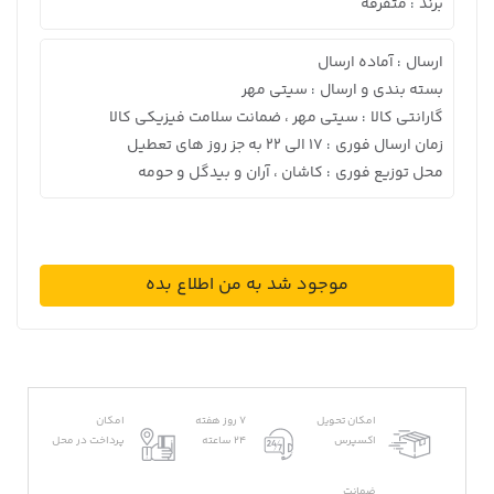
برند
متفرقه
:
ارسال
آماده ارسال
:
بسته بندی و ارسال
سیتی مهر
:
گارانتی کالا
سیتی مهر ، ضمانت سلامت فیزیکی کالا
:
زمان ارسال فوری
17 الی 22 به جز روز های تعطیل
:
محل توزیع فوری
کاشان ، آران و بیدگل و حومه
:
موجود شد به من اطلاع بده
امکان تحویل
7 روز هفته
امکان
اکسپرس
24 ساعته
پرداخت در محل
ضمانت