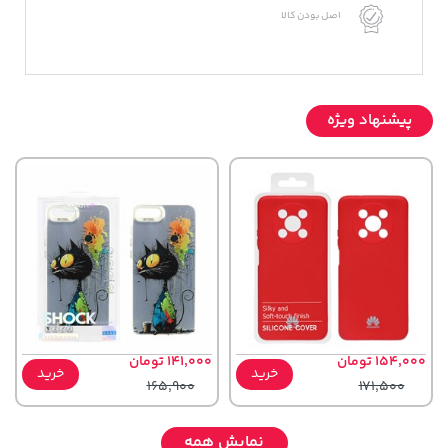
اصل بودن کالا
پیشنهاد ویژه
154,000 تومان
141,000 تومان
خرید
خرید
165,900
171,500
نمایش همه