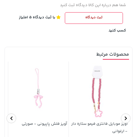
شما هم درباره این کالا دیدگاه ثبت کنید
با ثبت دیدگاه 5 امتیاز
ثبت دیدگاه
کسب کنید
محصولات مرتبط
3,679,000 تومان
1,109,000 تومان
خرید
خرید
4,780,000
آویز موبایل فانتزی فیمو ستاره دار
آویز فلش پاپیونی - صورتی
- ارغوانی
مدل MX-60 65W - 