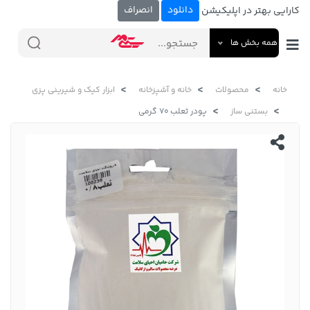
دانلود
انصراف
کارایی بهتر در اپلیکیشن
همه بخش ها
خانه
محصولات
خانه و آشپزخانه
ابزار کیک و شیرینی پزی
بستنی ساز
پودر ثعلب 70 گرمی