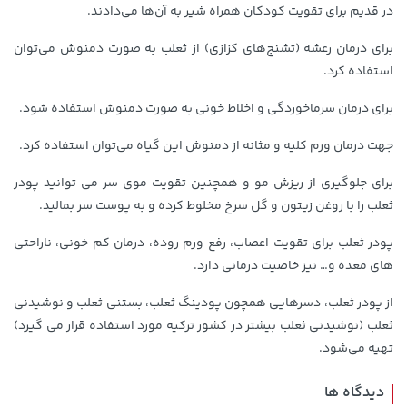
در قدیم برای تقویت کودکان همراه شیر به آن‌ها می‌دادند.
برای درمان رعشه (تشنج‌های کزازی) از ثعلب به صورت دمنوش می‌توان
استفاده کرد.
برای درمان سرماخوردگی و اخلاط خونی به صورت دمنوش استفاده شود.
جهت درمان ورم کلیه و مثانه از دمنوش این گیاه می‌توان استفاده کرد.
2,729,000 تومان
خرید
22,880,000 تومان
خرید
برای جلوگیری از ریزش مو و همچنین تقویت موی سر می توانید پودر
ثعلب را با روغن زیتون و گل سرخ مخلوط کرده و به پوست سر بمالید.
پودر ثعلب برای تقویت اعصاب، رفع ورم روده، درمان کم خونی، ناراحتی
های معده و… نیز خاصیت درمانی دارد.
از پودر ثعلب، دسرهایی همچون پودینگ ثعلب، بستنی ثعلب و نوشیدنی
ثعلب (نوشیدنی ثعلب بیشتر در کشور ترکیه مورد استفاده قرار می گیرد)
تهیه می‌شود.
70,000 تومان
100,080,000 تومان
خرید
خرید
دیدگاه ها
90,000