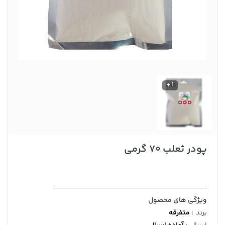
1 +
پودر ثعلب 70 گرمی
ویژگی های محصول
برند
:
متفرقه