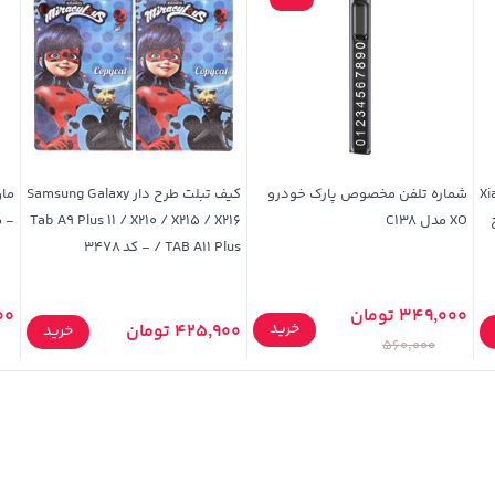
Xiaom
شماره تلفن مخصوص پارک خودرو
کیف تبلت طرح دار Samsung Galaxy
طرح
XO مدل C138
Tab A9 Plus 11 / X210 / X215 / X216
- 
/ TAB A11 Plus - کد 3478
349,000 تومان
000
خرید
425,900 تومان
خرید
560,000