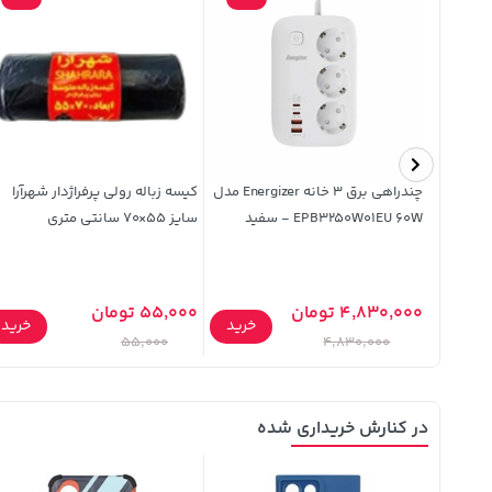
پیلگون
چندراهی برق 3 خانه Energizer مدل
کیسه زباله رولی پرفراژدار شهرآرا
EPB3250W01EU 60W - سفید
سایز 55×70 سانتی متری
4,830,000 تومان
55,000 تومان
خرید
خرید
خرید
55,000
4,830,000
در کنارش خریداری شده