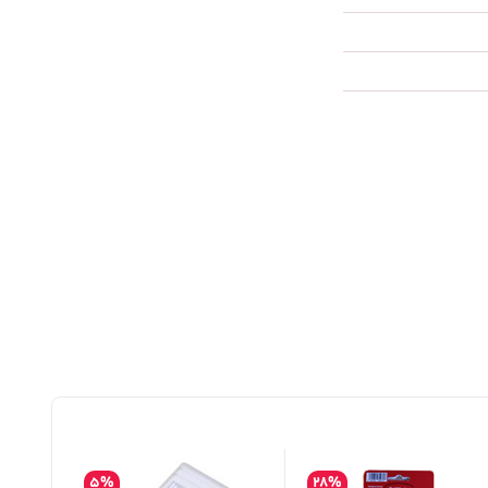
5%
28%