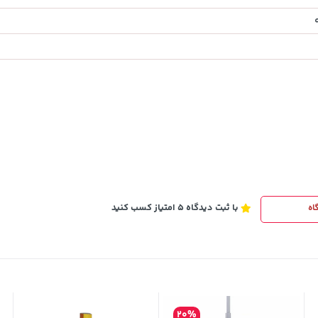
154,000
تومان
خرید
خرید
171,500
با ثبت دیدگاه 5 امتیاز کسب کنید
اه
20%