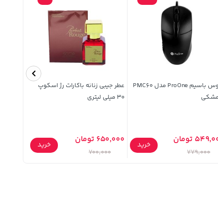
ماوس باسیم ProOne مدل PMC60
عطر جیبی زنانه باکارات رژ اسکوپ
مشکی
30 میلی لیتری
10 میلی لیتری
549, تومان
650,000 تومان
خرید
خرید
99,000 تومان
700,000
779,000