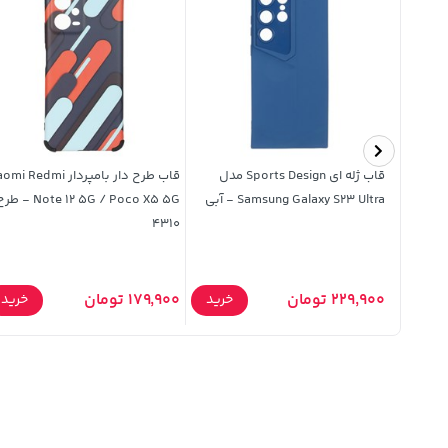
قاب ژله ای Sports Design مدل
قاب طرح دار بامپردار i Redmi
Samsung Galaxy S23 Ultra - آبی
Note 12 5G / Poco X5 5G - 
4310
229,900 تومان
179,900 تومان
خرید
خرید
خرید