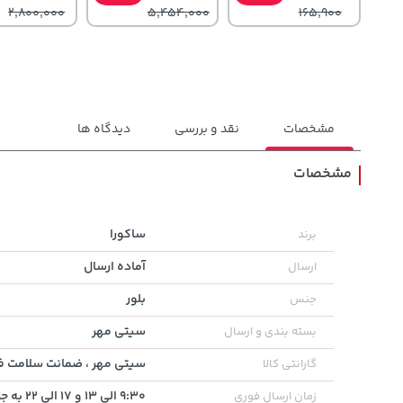
2,800,000
5,454,000
165,900
مشخصات
نقد و بررسی
دیدگاه ها
مشخصات
141,000
2,754,500
238,000
تومان
خرید
تومان
خرید
تومان
ساکورا
برند
165,900
3,310,000
289,900
آماده ارسال
ارسال
بلور
جنس
سیتی مهر
بسته بندی و ارسال
سیتی مهر ، ضمانت سلامت فی
گارانتی کالا
9:30 الی 13 و 17 الی 22 به جز روز های تعطیل
زمان ارسال فوری