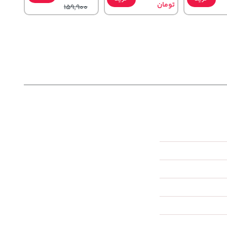
تومان
159,900
2,199,500
67,080,000
44
تومان
خرید
خرید
خرید
تومان
2,600,000