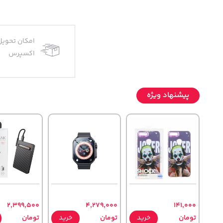
امکان تحویل
اکسپرس
پیشنهاد ویژه
2,399,500
4,279,000
141,000
تومان
خرید
تومان
خرید
تومان