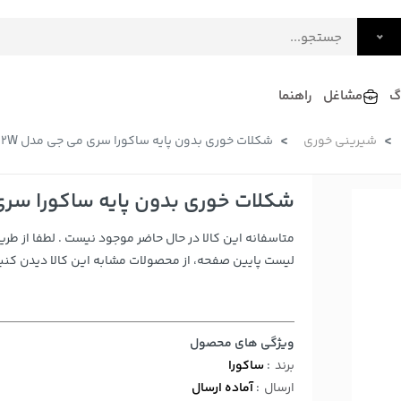
گ
مشاغل
راهنما
شیرینی خوری
شکلات خوری بدون پایه ساکورا سری می جی مدل 741202W
فرش
گلاب و عرقیات
فرآورده های لبنی
دکوراسیون داخلی و تزئینی
شکلات خوری بدون پایه ساکورا سری می 
سرو و پذیرایی
متاسفانه این کالا در حال حاضر موجود نیست . لطفا از طری
لوازم حیوانات خانگی
لیست پایین صفحه، از محصولات مشابه این کالا دیدن کنید
ویژگی های محصول
برند
:
ساکورا
ارسال
:
آماده ارسال