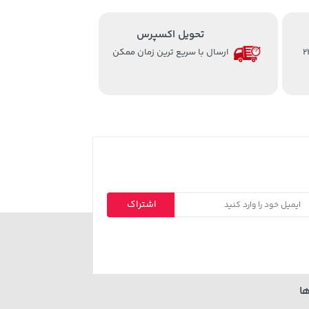
تحویل اکسپرس
از ساعت 8 الی 24
ارسال با سریع ترین زمان ممکن
اشتراک
ا