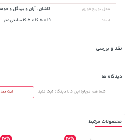
کاشان ، آران و بیدگل و حومه
محل توزیع فوری
242,000
18,680,000
339,900
تومان
خرید
۱۹ × ۱۶.۵ × ۱۶.۵ سانتی‌متر
ابعاد
خرید
تومان
تومان
244,000
نقد و بررسی
دیدگاه ها
شما هم درباره این کالا دیدگاه ثبت کنید
ثبت دیدگ
محصولات مرتبط
28%
28%
10%