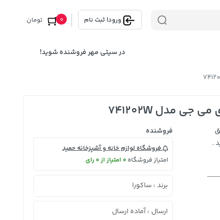
0
ورود
|
ثبت نام
تومان
در سیتی مهر فروشنده شوید!
جی مدل 741202W
ق
فروشنده
 .
فروشگاه لوازم خانه و آشپزخانه حمید
امتیاز فروشگاه
0 امتیاز از 0 رای
برند
ساکورا
:
ارسال
آماده ارسال
: