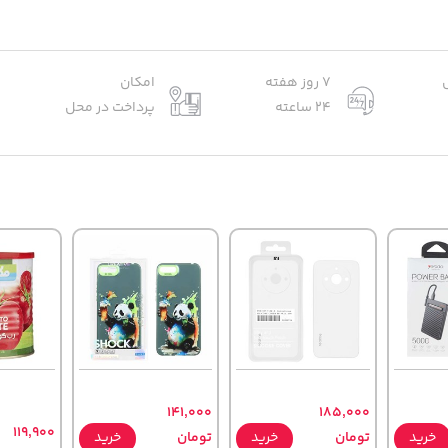
7 روز هفته
امکان
24 ساعته
پرداخت در محل
141,000
185,000
119,900
خرید
تومان
خرید
تومان
خرید