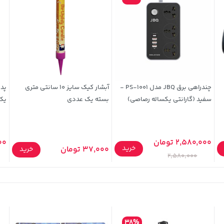
چندراهی برق JBQ مدل PS-1001 -
آبشار کیک سایز 10 سانتی متری
پد 
سفید (گارانتی یکساله رصاصی)
بسته یک عددی
یک
2,580,000 تومان
,000
خرید
37,000 تومان
خرید
2,580,000
38%