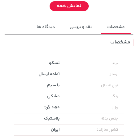
نمایش همه
مشخصات
نقد و بررسی
دیدگاه ها
مشخصات
129,000 تومان
تسکو
برند
149,900 تومان
خرید
خرید
145,900
آماده ارسال
ارسال
با سیم
نوع اتصال
مشکی
رنگ
450 گرم
وزن
پلاستیک
جنس بدنه
ایران
کشور سازنده