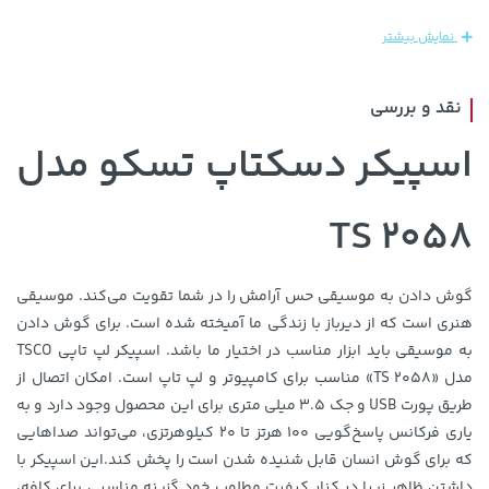
208,500 تومان
خرید
1,109,000 تومان
خرید
250,000
نمایش بیشتر
نقد و بررسی
اسپیکر دسکتاپ تسکو مدل
TS 2058
141,000 تومان
گوش دادن به موسیقی حس آرامش را در شما تقویت می‌کند. موسیقی
خرید
169,900 تومان
خرید
165,900
هنری است که از دیرباز با زندگی ما آمیخته شده است. برای گوش دادن
به موسیقی باید ابزار مناسب در اختیار ما باشد. اسپیکر لپ تاپی TSCO
مدل «TS 2058» مناسب برای کامپیوتر و لپ تاپ است. امکان اتصال از
طریق پورت USB و جک 3.5 میلی متری برای این محصول وجود دارد و به
یاری فرکانس پاسخ‌گویی 100 هرتز تا 20 کیلوهرتزی، می‌تواند صداهایی
که برای گوش انسان قابل شنیده شدن است را پخش کند.این اسپیکر با
داشتن ظاهر زیبا در کنار کیفیت مطلوب خود گزینه مناسبی برای کافه،