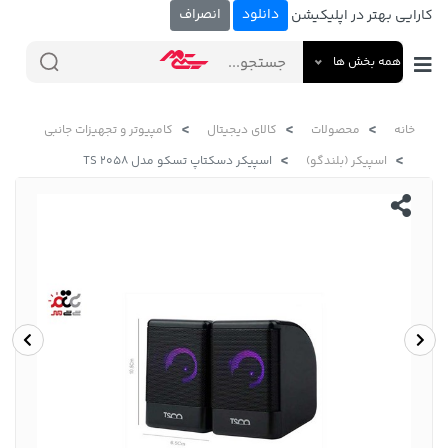
دانلود
انصراف
کارایی بهتر در اپلیکیشن
همه بخش ها
خانه
محصولات
کالای دیجیتال
کامپیوتر و تجهیزات جانبی
اسپیکر (بلندگو)
اسپیکر دسکتاپ تسکو مدل TS 2058