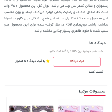
رستوران و سالن کنفرانس و... می باشد. توان کل این محصول 350 وات
است که صدای شفاف و رضایت بخش تولید می‌کند. ابعاد و وزن مناسب
این محصول سبب شده تا برای جا‌به‌جایی هیچ مشکلی برای کاربر به‌همراه
1,143,000 تومان
خرید
339,900 تومان
خرید
نداشته باشد. نورپردازی RGB در نظر گرفته شده برای این محصول هم
1,187,000
سبب شده تا جلوه ظاهری بسیار جذابی داشته باشد.
دیدگاه ها
شما هم درباره این کالا دیدگاه ثبت کنید
با ثبت دیدگاه 5 امتیاز
ثبت دیدگاه
کسب کنید
3,479,000 تومان
169,900 تومان
خرید
خرید
محصولات مرتبط
4,580,000
طرح 63