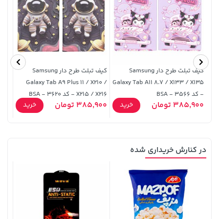
کیف تبلت طرح دار Samsung
کیف تبلت طرح دار Samsung
141,000 تومان
خرید
119,900 تومان
خرید
Galaxy Tab A9 Plus 11 / X210 /
Galaxy Tab A11 8.7 / X133 / X135
165,900
- کد 3566 - BSA
X215 / X216 - کد 3620 - BSA
22,900
385,900 تومان
385,900 تومان
خرید
خرید
در کنارش خریداری شده
19,879,000 تومان
خرید
57,280,000 تومان
خرید