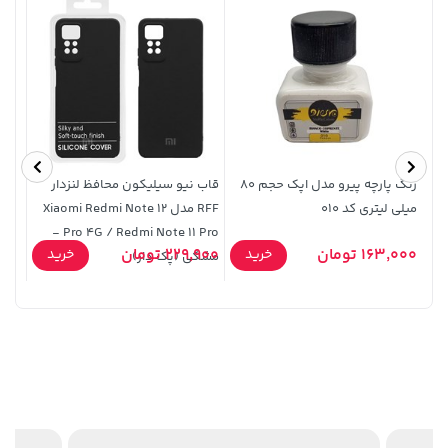
رنگ پارچه پیرو مدل اپک حجم 80
قاب نیو سیلیکون محافظ لنزدار
میلی لیتری کد 010
RFF مدل Xiaomi Redmi Note 12
قابلیت شا
Pro 4G / Redmi Note 11 Pro -
40,380,000 تومان
خرید
56,680,000 تومان
خرید
163,000 تومان
229,900 تومان
9,900
خرید
خرید
مشکی (پک دار)