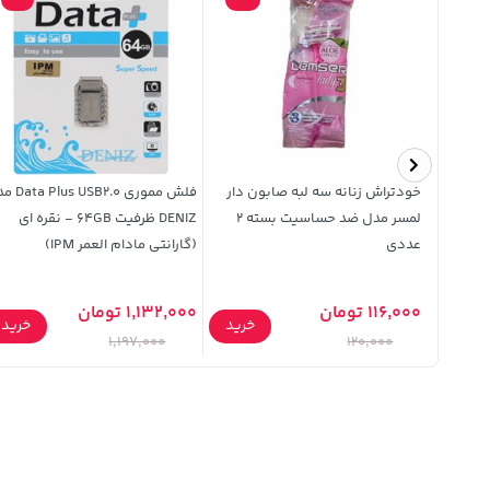
محافظ لنز رینگی اورجینال Ultra
خودتراش زنانه سه لبه صابون دار
فلش مموری USB2.0
Camera L شابلون دار Apple
لمسر مدل ضد حساسیت بسته 2
DENIZ ظرفیت 64GB - نقره ای
iPhon
عددی
(گارانتی مادام العمر IPM)
116,000 تومان
1,132,000 تومان
خرید
خرید
خرید
1,197,000
120,000