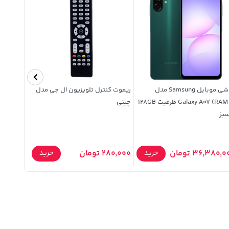
گوشی موبایل Samsung مدل
ریموت کنترل تلویزیون ال جی مدل
Galaxy A07 (RAM 6) ظرفیت 128GB
چینی
بز
(گارانتی پا
379,000 توما
36,380, تومان
280,000 تومان
خرید
خرید
,000