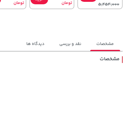
تومان
تومان
5,454,000
مشخصات
نقد و بررسی
دیدگاه ها
مشخصات
154,000
141,000
27,480,000
تومان
خرید
تومان
خرید
تومان
171,500
165,900