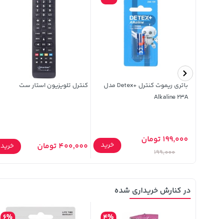
س شهاب
باتری ریموت کنترل +Detex مدل
کنترل تلویزیون استار ست
Alkaline 23A
199,000 تومان
خرید
400,000 تومان
خرید
خرید
199,000
در کنارش خریداری شده
6%
4%