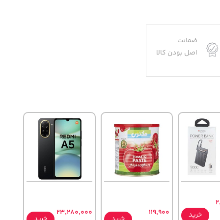
ضمانت
اصل بودن کالا
2
23,280,000
119,900
خرید
خرید
خرید