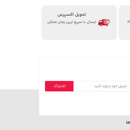
تحویل اکسپرس
از ساعت 8 الی 24
ارسال با سریع ترین زمان ممکن
اشتراک
ا