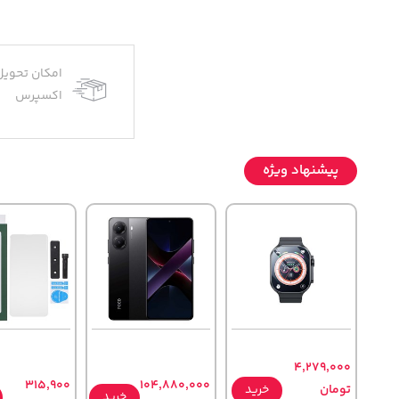
امکان تحویل
اکسپرس
پیشنهاد ویژه
4,279,000
315,900
104,880,000
تومان
خرید
خرید