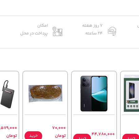
7 روز هفته
امکان
24 ساعته
پرداخت در محل
,579,000
70,000
44,780,000
تومان
خرید
تومان
خرید
خرید