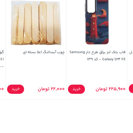
Data Plus  مدل
قاب بلک لنز براق طرح دار Samsung
چوب آبسالنگ اعلا بسته ای
Galaxy S24 FE - کد 139
- س
225,900 تومان
22,000 تومان
000
خرید
خرید