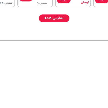
تومان
880,000
90,000
نمایش همه
1,849,000
2,679,000
145,000
تومان
خرید
تومان
خرید
خرید
تومان
2,179,000
3,820,000