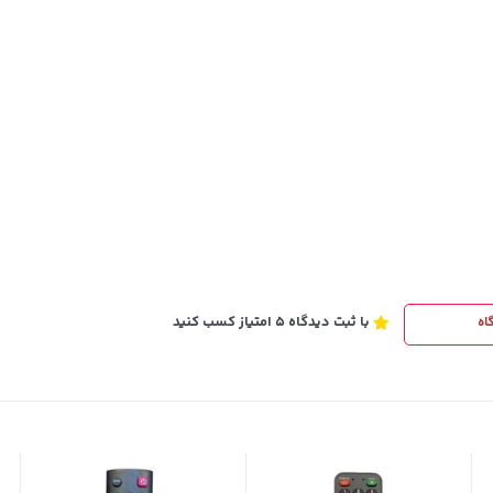
141,000
تومان
خرید
خرید
165,900
با ثبت دیدگاه 5 امتیاز کسب کنید
اه