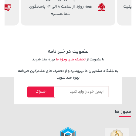
 کیفیت
همه روزه، از ساعت 8 الی 24 پاسخگوی
شما هستیم
141,000 تومان
119,900 تومان
خرید
خرید
165,900
عضویت در خبر نامه
با عضویت از
تخفیف های ویژه ما
بهره مند شوید
به باشگاه مشتریان ما بپیوندید و از تخفیف های مشترکین خبرنامه
بهره مند شوید
اشتراک
27,480,000 تومان
خرید
315,900 تومان
خرید
مجوز ها