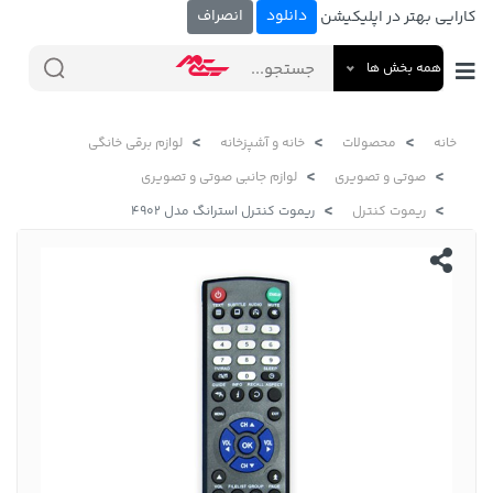
دانلود
انصراف
کارایی بهتر در اپلیکیشن
همه بخش ها
خانه
محصولات
خانه و آشپزخانه
لوازم برقی خانگی
صوتی و تصویری
لوازم جانبی صوتی و تصویری
ریموت کنترل
ریموت کنترل استرانگ مدل 4902