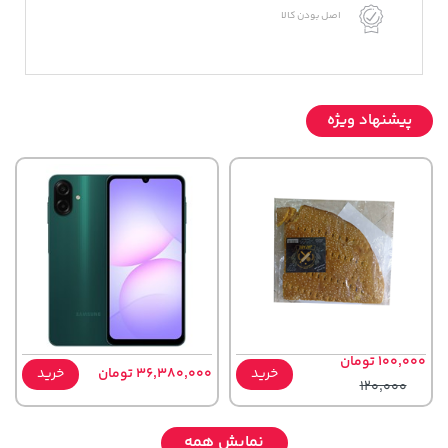
اصل بودن کالا
پیشنهاد ویژه
100,000 تومان
خرید
36,380,000 تومان
خرید
120,000
نمایش همه