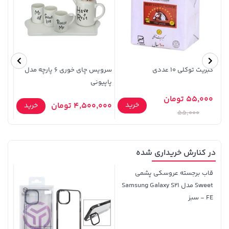
70,000 تومان
141,000 تومان
خرید
خرید
165,900
90,000
کبریت توکلی 10 عددی
سرویس چای خوری 6 پارچه مدل
پاپیونی
عدد
55,000 تومان
خرید
4,500,000 تومان
0,000
خرید
55,000
در کنارش خریداری شده
701,000 تومان
خرید
44,380,000 تومان
خرید
قاب برجسته عروسکی پشمی
Sweet مدل Samsung Galaxy S21
FE - سبز