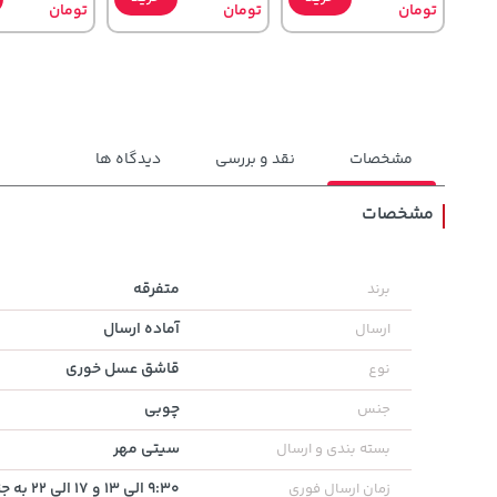
تومان
تومان
تومان
مشخصات
نقد و بررسی
دیدگاه ها
مشخصات
1,143,000
119,900
145,000
تومان
خرید
خرید
متفرقه
برند
تومان
تومان
1,187,000
آماده ارسال
ارسال
قاشق عسل خوری
نوع
چوبی
جنس
سیتی مهر
بسته بندی و ارسال
9:30 الی 13 و 17 الی 22 به جز روز های تعطیل
زمان ارسال فوری