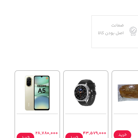
ضمانت
اصل بودن کالا
28,780,000
43,579,000
خرید
خرید
خرید