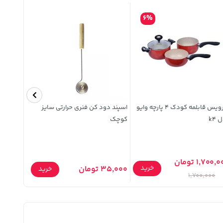
6%
سرویس قابلمه کودک 4 پارچه وایو
اسپند دود کن فنری حرارتی سایز
کبریت
 k4
کوچک
1,700, تومان
8,000 تومان
خرید
35,000 تومان
خرید
,000
1,700,000