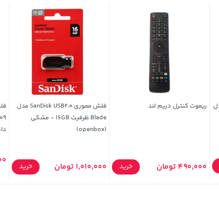
Yesido Ty مدل
ریموت کنترل دریم لند
فلش مموری SanDisk USB2.0 مدل
Blade ظرفیت 16GB - مشکی
(openbox)
داد
000
490,000 تومان
1,010,000 تومان
خرید
خرید