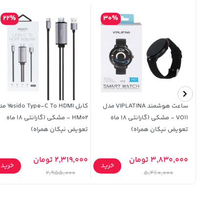
22%
30%
حافظ
ساعت هوشمند VIPLATINA مدل
کابل pe-C To HDMI
لنزدار اورجینال Apple iPhone 12 -
VO11 - مشکی (گارانتی 18 ماه
HM02 - مشکی (گارانتی 18 ماه
تعویض نیکان همراه)
تعویض نیکان همراه)
3,830,000 تومان
2,319,000 تومان
خرید
خرید
خرید
2,955,000
5,460,000