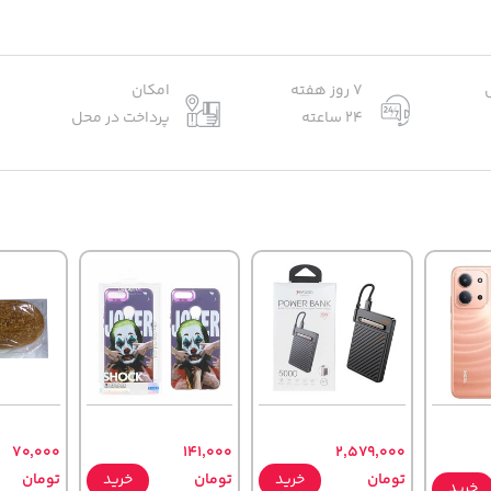
7 روز هفته
امکان
24 ساعته
پرداخت در محل
70,000
141,000
2,579,000
تومان
خرید
تومان
خرید
تومان
خرید