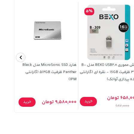
5%
فلش مموری BEXO USB2.0 مدل B-
هارد MicroSonic SSD مدل Black
309 ظرفیت 16GB - نقره ای (گارانتی
Panther ظرفیت 512GB (گارانتی
ه پردازی آواتک)
IPM)
256GB - مشکی
658, تومان
خرید
9,580,000 تومان
53,380,000
خرید
687,000