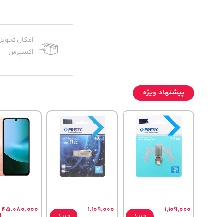
امکان تحویل
اکسپرس
پیشنهاد ویژه
45,080,000
1,109,000
1,109,000
خرید
خرید