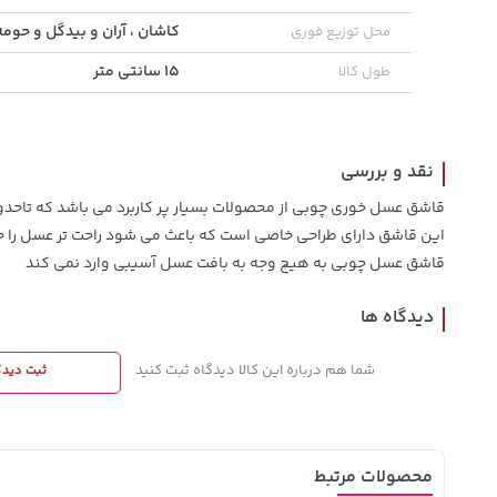
کاشان ، آران و بیدگل و حومه
محل توزیع فوری
100,000
238,000
27,980,000
تومان
خرید
تومان
خرید
15 سانتی متر
طول کالا
تومان
120,000
289,900
نقد و بررسی
قاشق عسل خوری چوبی از محصولات بسیار پر کاربرد می باشد که تاحد
این قاشق دارای طراحی خاصی است که باعث می شود راحت تر عسل را جا
قاشق عسل چوبی به هیچ وجه به بافت عسل آسیبی وارد نمی کند
دیدگاه ها
شما هم درباره این کالا دیدگاه ثبت کنید
ثبت دیدگ
محصولات مرتبط