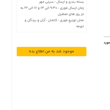
بسته بندی و ارسال
سیتی مهر
:
زمان ارسال فوری
9:30 الی 13 و 17 الی 22 به
:
جز روز های تعطیل
محل توزیع فوری
کاشان ، آران و بیدگل و
:
حومه
مورد
موجود شد به من اطلاع بده