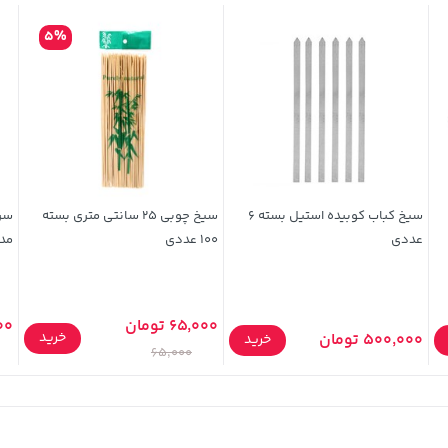
5%
سیخ کباب کوبیده استیل بسته 6
سیخ چوبی 25 سانتی متری بسته
عددی
100 عددی
مدل
65,000 تومان
000
خرید
500,000 تومان
خرید
65,000