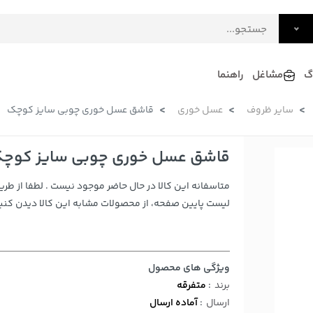
گ
مشاغل
راهنما
سایر ظروف
عسل خوری
قاشق عسل خوری چوبی سایز کوچک
فرش
گلاب و عرقیات
فرآورده های لبنی
دکوراسیون داخلی و تزئینی
قاشق عسل خوری چوبی سایز کوچ
سرو و پذیرایی
متاسفانه این کالا در حال حاضر موجود نیست . لطفا از طری
لوازم حیوانات خانگی
لیست پایین صفحه، از محصولات مشابه این کالا دیدن کنید
ویژگی های محصول
برند
:
متفرقه
ارسال
:
آماده ارسال