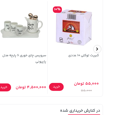
10%
38%
کبریت توکلی 10 عددی
سرویس چای خوری 6 پارچه مدل
پاپیونی
55,000 تومان
خرید
خرید
4,500,000 تومان
خرید
55,000
در کنارش خریداری شده