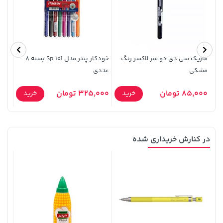
141,000 تومان
5,630,000 تومان
خرید
خرید
6,580,000
165,900
ماژیک سی دی دو سر لاکسر رنگ
خودکار پنتر مدل Sp 101 بسته 8
یدک 
مشکی
عددی
مک
85,000 تومان
325,000 تومان
7,000
خرید
خرید
در کنارش خریداری شده
100,000 تومان
119,900 تومان
خرید
خرید
120,000