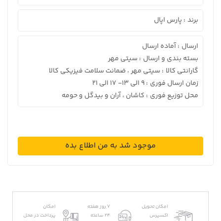
برند
پارس اپال
:
ارسال
آماده ارسال
:
بسته بندی و ارسال
سیتی مهر
:
گارانتی کالا
سیتی مهر ، ضمانت سلامت فیزیکی کالا
:
زمان ارسال فوری
9 الی 13- 17 الی 21
:
محل توزیع فوری
کاشان ، آران و بیدگل و حومه
:
موجود شد به من اطلاع بده
امکان تحویل
7 روز هفته
امکان
اکسپرس
24 ساعته
پرداخت در محل