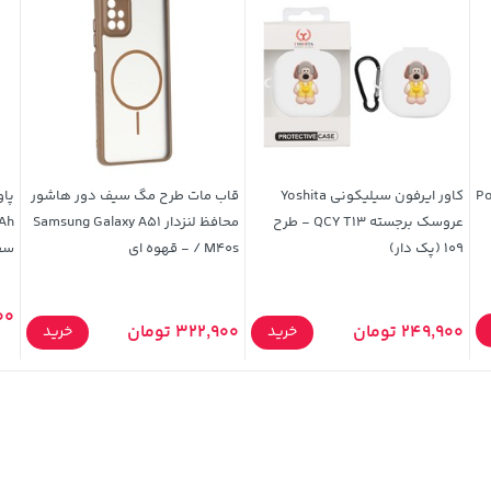
Po-
کاور ایرفون سیلیکونی Yoshita
قاب مات طرح مگ سیف دور هاشور
عروسک برجسته QCY T13 - طرح
محافظ لنزدار Samsung Galaxy A51
109 (پک دار)
/ M40s - قهوه ای
سفی
000
249,900 تومان
322,900 تومان
خرید
خرید