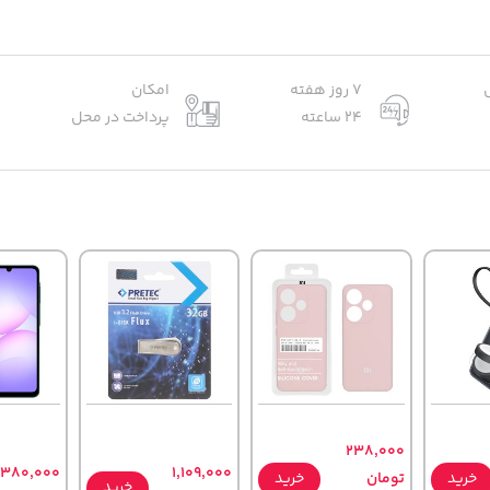
7 روز هفته
امکان
24 ساعته
پرداخت در محل
238,000
,380,000
1,109,000
خرید
تومان
خرید
خرید