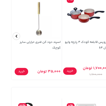
سرویس قابلمه کودک 4 پارچه وایو
اسپند دود کن فنری حرارتی سایز
کبریت
 k4
کوچک
1,700, تومان
8,000 تومان
خرید
35,000 تومان
خرید
,000
1,700,000