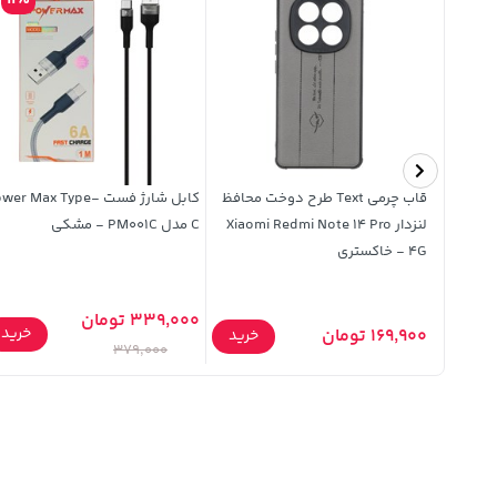
11%
قاب چرمی Text طرح دوخت محافظ
کابل شارژ فست wer Max Type
لنزدار Xiaomi Redmi Note 14 Pro
C مدل PM001C - مشکی
4G - خاکستری
339,000 تومان
خرید
169,900 تومان
خرید
خرید
379,000