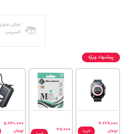
امکان تحویل
اکسپرس
پیشنهاد ویژه
5,630,000
4,279,000
701,000
تومان
خرید
تومان
خرید