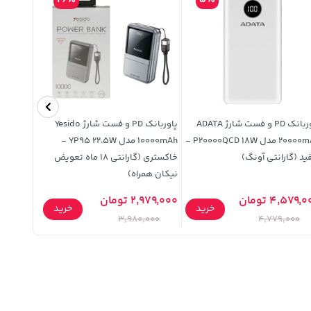
26%
5%
پاوربانک PD و فست شارژ ADATA
پاوربانک PD و فست شارژ Yesido
ریموت کنتر
20000mAh مدل P20000QCD 18W -
10000mAh مدل YP95 22.5W -
د (گارانتی آونگ)
خاکستری (گارانتی 18 ماه تعویض
نیکان همراه)
4,579, تومان
2,979,000 تومان
خرید
خرید
350,000 توم
3,980,000
4,779,000