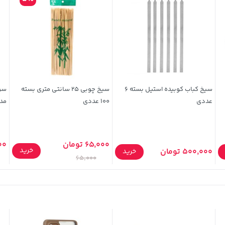
سیخ کباب کوبیده استیل بسته 6
سیخ چوبی 25 سانتی متری بسته
عددی
100 عددی
مدل
65,000 تومان
000
خرید
500,000 تومان
خرید
65,000