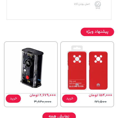
اصل بودن کالا
پیشنهاد ویژه
154,000 تومان
2,679,000 تومان
خرید
خرید
3,820,000
171,500
نمایش همه