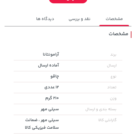
مشخصات
نقد و بررسی
دیدگاه ها
مشخصات
141,000 تومان
آرامونتانا
برند
خرید
169,900 تومان
خرید
165,900
آماده ارسال
ارسال
چاقو
نوع
12 عددی
تعداد
210 گرم
وزن
سیتی مهر
بسته بندی و ارسال
سیتی مهر ، ضمانت
گارانتی کالا
سلامت فیزیکی کالا
238,000 تومان
141,000 تومان
خرید
خرید