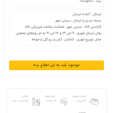
برند
آرامونتانا
:
ارسال
آماده ارسال
:
بسته بندی و ارسال
سیتی مهر
:
گارانتی کالا
سیتی مهر ، ضمانت سلامت فیزیکی کالا
:
زمان ارسال فوری
9 الی 13 و 17 الی 21 به جز روزهای تعطیل
:
محل توزیع فوری
کاشان ، آران و بیدگل و حومه
:
موجود شد به من اطلاع بده
امکان تحویل
7 روز هفته
امکان
اکسپرس
24 ساعته
پرداخت در محل
ضمانت