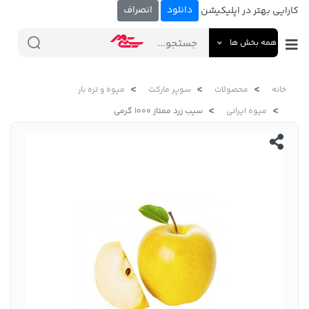
دانلود
انصراف
کارایی بهتر در اپلیکیشن
همه بخش ها
خانه
محصولات
سوپر مارکت
میوه و تره بار
میوه ایرانی
سیب زرد ممتاز 1000 گرمی