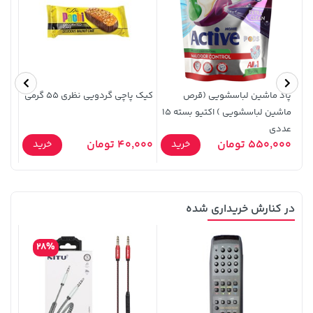
208,500 تومان
خرید
27,580,000 تومان
خرید
250,000
پاد ماشین لباسشویی (قرص
کیک پاچی گردویی نظری 55 گرمی
مارشما
ماشین لباسشویی ) اکتیو بسته 15
عددی
0,000
550,000 تومان
40,000 تومان
خرید
خرید
در کنارش خریداری شده
141,000 تومان
3,679,000 تومان
خرید
خرید
4,780,000
165,900
28%