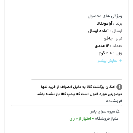
ویژگی های محصول
برند
:
آرامونتانا
ارسال
:
آماده ارسال
نوع
:
چاقو
تعداد
:
12 عددی
وزن
:
210 گرم
نمایش بیشتر
امکان برگشت کالا به دلیل انصراف از خرید تنها
درصورتی مورد قبول است که پلمپ کالا باز نشده باشد
فروشنده
میوه سرای یاس
امتیاز فروشگاه
0 امتیاز از 0 رای