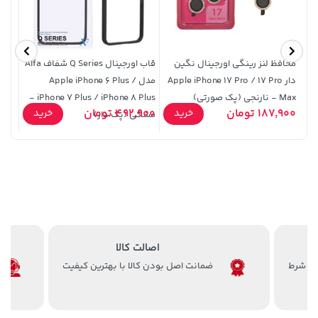
محافظ لنز رینگی اورجینال نگین
قاب اورجینال Q Series شفاف Alfa
قاب 
دار Apple iPhone 17 Pro / 17 Pro
مدل Apple iPhone 6 Plus /
Max - نارنجی (پک صورتی)
iPhone 7 Plus / iPhone 8 Plus -
100
19,879,000 تومان
خرید
35,980,000 تومان
خرید
187,900 تومان
492,900 تومان
5,900
خرید
خرید
مشکی (پک دار)
اصالت کالا
ضمانت اصل بودن کالا با بهترین کیفیت
3,679,000 تومان
70,000 تومان
خرید
خرید
90,000
4,780,000