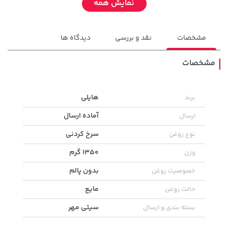
نمایش همه
مشخصات
نقد و بررسی
دیدگاه ها
مشخصات
208,500 تومان
141,000 تومان
هایلی
برند
خرید
خرید
165,900
250,000
آماده ارسال
ارسال
سرخ کردنی
نوع روغن
1350 گرم
وزن
بدون پالم
خصوصیت روغن
مایع
حالت روغن
سیتی مهر
بسته بندی و ارسال
1,509,000 تومان
141,000 تومان