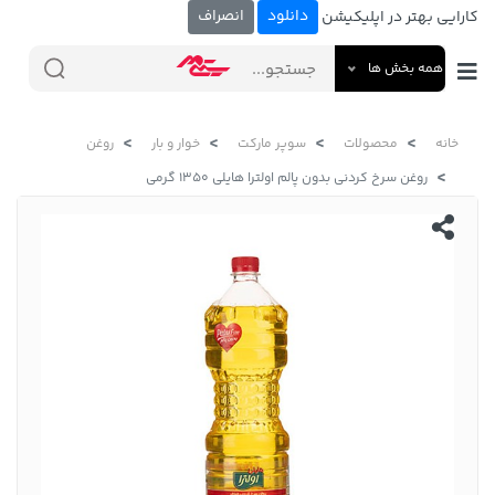
دانلود
انصراف
کارایی بهتر در اپلیکیشن
همه بخش ها
خانه
محصولات
سوپر مارکت
خوار و بار
روغن
روغن سرخ کردنی بدون پالم اولترا هایلی 1350 گرمی