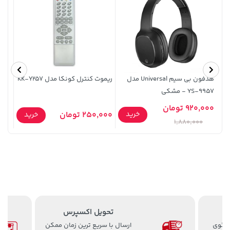
هدفون بی سیم Universal مدل
ریموت کنترل کونکا مدل KK-Y257
کیف 
YS-9957 - مشکی
X8c - عسلی
70,000 تومان
920,000 تومان
0,000
خرید
67,080,000 تومان
خرید
خرید
250,000 تومان
خرید
90,000
1,880,000
تحویل اکسپرس
اعت 8 الی 24 پاسخگوی
ارسال با سریع ترین زمان ممکن