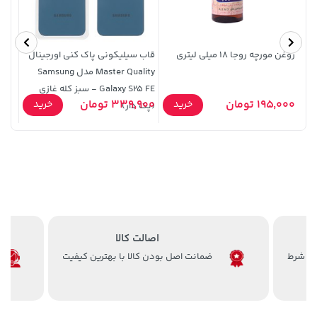
روغن مورچه روجا 18 میلی لیتری
قاب سیلیکونی پاک کنی اورجینال
Master Quality مدل Samsung
10 /
Galaxy S25 FE - سبز کله غازی
15 / X216
185,000 تومان
خرید
1,109,000 تومان
خرید
195,000 تومان
339,900 تومان
5,900
خرید
خرید
(پک دار)
219,900
اصالت کالا
ضمانت اصل بودن کالا با بهترین کیفیت
141,000 تومان
خرید
145,000 تومان
خرید
165,900