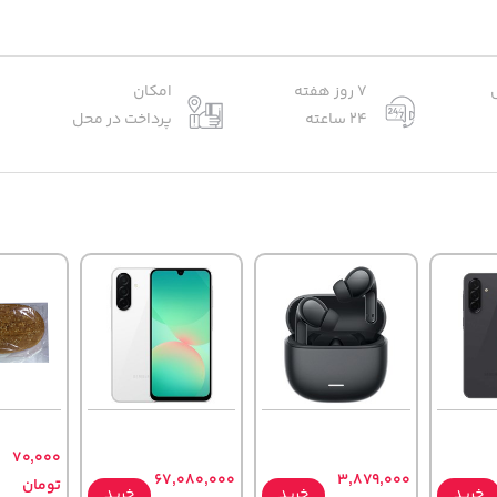
7 روز هفته
امکان
24 ساعته
پرداخت در محل
70,000
67,080,000
3,879,000
تومان
خرید
خرید
خرید