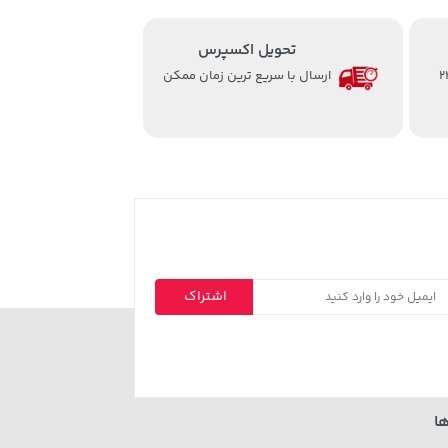
تحویل اکسپرس
از ساعت 8 الی 24
ارسال با سریع ترین زمان ممکن
اشتراک
ا