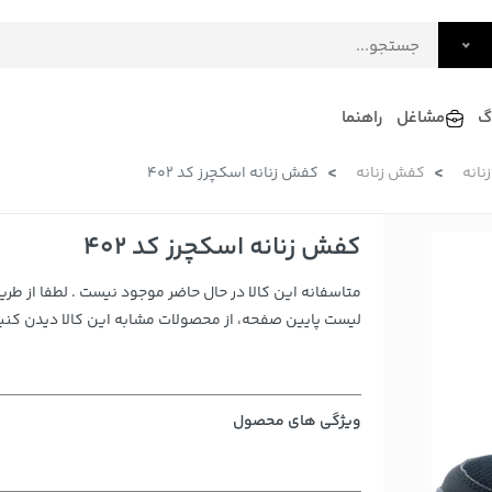
گ
مشاغل
راهنما
زنانه
کفش زنانه
کفش زنانه اسکچرز کد 402
فرش
گلاب و عرقیات
فرآورده های لبنی
دکوراسیون داخلی و تزئینی
کفش زنانه اسکچرز کد 402
سرو و پذیرایی
متاسفانه این کالا در حال حاضر موجود نیست . لطفا از طری
لوازم حیوانات خانگی
لیست پایین صفحه، از محصولات مشابه این کالا دیدن کنید
ویژگی های محصول