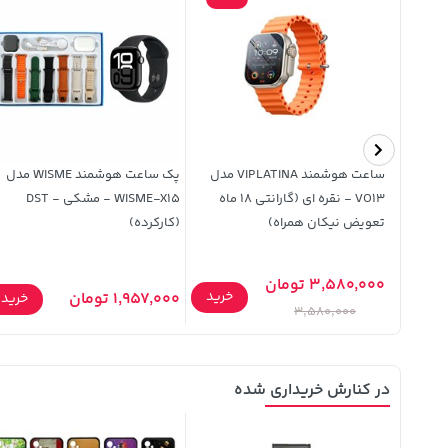
 واچ
ساعت هوشمند VIPLATINA مدل
پک ساعت هوشمند WISME مدل
VO13 - نقره ای (گارانتی 18 ماه
WISME-X15 - مشکی - DST
تعویض نیکان همراه)
(کارکرده)
3,580,000 تومان
خرید
خرید
1,957,000 تومان
خرید
3,580,000
در کنارش خریداری شده