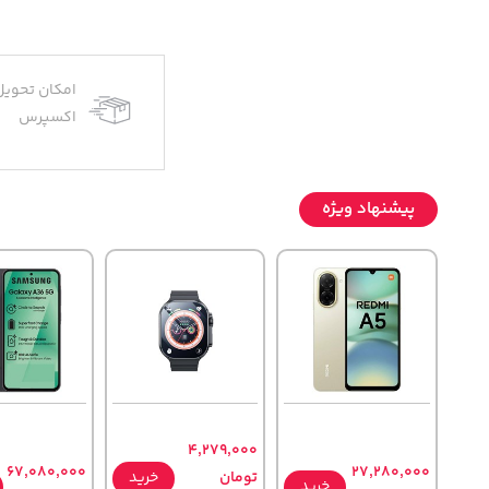
امکان تحویل
اکسپرس
پیشنهاد ویژه
4,279,000
67,080,000
27,280,000
تومان
خرید
خرید