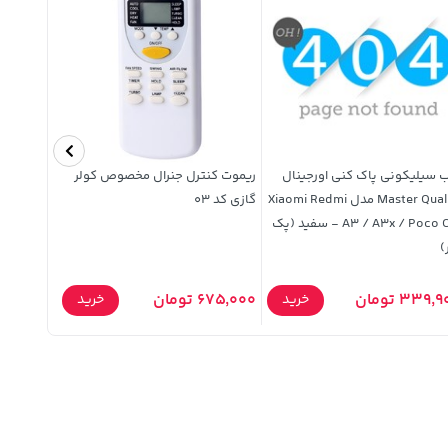
 سیلیکونی پاک کنی اورجینال
ریموت کنترل جنرال مخصوص کولر
Master Quality مدل Xiaomi Redmi
گازی کد 03
10000mAh مدل PD21 20W - م
A3 / A3x / Poco C61 - سفید (پک
)
2,279,000 تو
339, تومان
675,000 تومان
خرید
خرید
,000