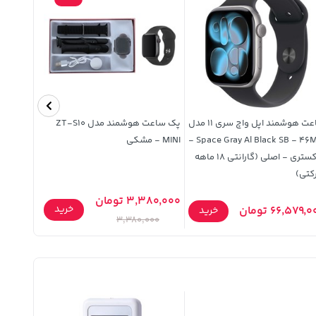
ساعت هوشمند اپل واچ سری 11 مدل
پک ساعت هوشمند مدل ZT-S10
بند عینک 
Space Gray Al Black SB - 46MM -
MINI - مشکی
(در طرح 
خاکستری - اصلی (گارانتی 18 ماهه
کتی)
3,380,000 تومان
خرید
66,579, تومان
133,600 توما
خرید
3,380,000