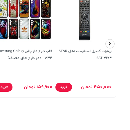
لاک ناخن لوسمنت شماره 121 حجم 10
ریموت کنترل استارست مدل STAR
قاب طرح دار پالیز sung Galaxy
SAT 4224
A34 - (در طرح های مختلف)
450,000 تومان
159,900 تومان
خرید
خرید
خرید