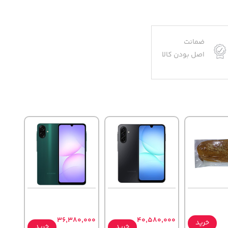
ضمانت
اصل بودن کالا
36,380,000
40,580,000
خرید
خرید
خرید