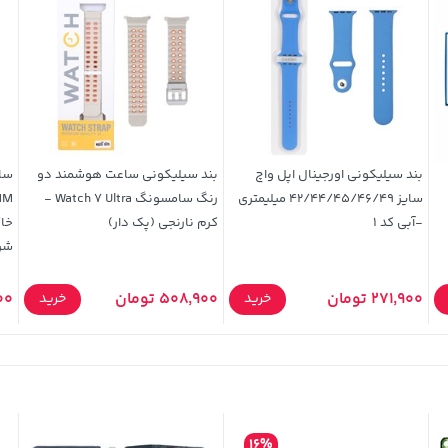
بند سیلیکونی اورجینال اپل واچ
بند سیلیکونی ساعت هوشمند دو
سایز 42/44/45/46/49 میلیمتری
رنگ سامسونگ Watch 7 Ultra -
-آبی کد 1
کرم نارنجی (پک دار)
شر
271,900 تومان
508,900 تومان
000
خرید
خرید
16%