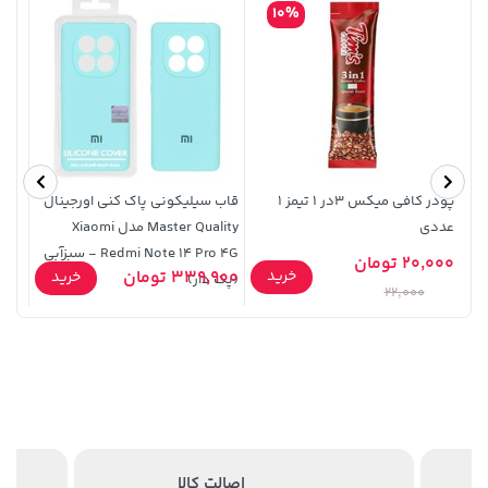
165,900
3,820,000
10%
پودر کافی میکس 3در 1 تیمز 1
قاب سیلیکونی پاک کنی اورجینال
عددی
Master Quality مدل Xiaomi
10 /
Redmi Note 14 Pro 4G - سبزآبی
20,000 تومان
1,109,000 تومان
خرید
100,080,000 تومان
خرید
خرید
339,900 تومان
5,900
خرید
(پک دار)
457
22,000
اصالت کالا