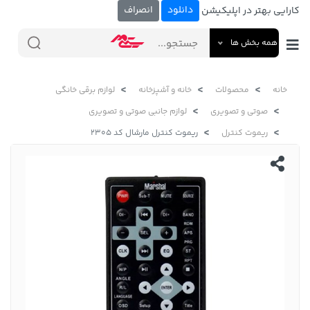
دانلود
انصراف
کارایی بهتر در اپلیکیشن
همه بخش ها
خانه
محصولات
خانه و آشپزخانه
لوازم برقی خانگی
صوتی و تصویری
لوازم جانبی صوتی و تصویری
ریموت کنترل
ریموت کنترل مارشال کد 2305