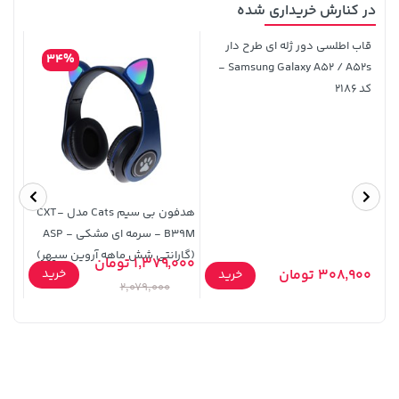
در کنارش خریداری شده
قاب اطلسی دور ژله ای طرح دار
34%
Samsung Galaxy A52 / A52s -
کد 2186
27,280,000 تومان
خرید
1,109,000 تومان
خرید
هدفون بی سیم Cats مدل CXT-
B39M - سرمه ای مشکی - ASP
(گارانتی شش ماهه آروین سپهر)
1,379,000 تومان
خرید
308,900 تومان
خرید
9,000
2,079,000
شش 