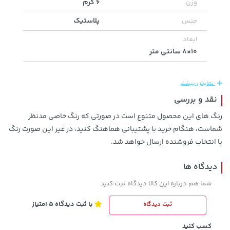
6 گرم
وزن
پلاستیک
جنس
ابعاد
238,000 تومان
خرید
701,000 تومان
خرید
10×8 سانتی متر
289,900
نمایش بیشتر
نقد و بررسی
رنگ های این محصول متنوع است در صورتی که رنگ خاصی مدنظر
شماست، هنگام خرید با پشتیبانی هماهنگ کنید، در غیر این صورت رنگ
با انتخاب فروشنده ارسال خواهد شد.
دیدگاه ها
129,000 تومان
154,000 تومان
خرید
خرید
شما هم درباره این کالا دیدگاه ثبت کنید
171,500
145,900
با ثبت دیدگاه 5 امتیاز
ثبت دیدگاه
کسب کنید