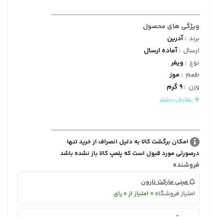
ویژگی های محصول
برند
:
آدرین
ارسال
:
آماده ارسال
نوع
:
ویفر
طعم
:
موز
وزن
:
9 گرم
نمایش بیشتر
امکان برگشت کالا به دلیل انصراف از خرید تنها
درصورتی مورد قبول است که پلمپ کالا باز نشده باشد
فروشنده
مینی مارکت نارون
امتیاز فروشگاه
0 امتیاز از 0 رای