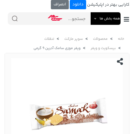
دانلود
انصراف
کارایی بهتر در اپلیکیشن
همه بخش ها
خانه
محصولات
سوپر مارکت
تنقلات
بیسکویت و ویفر
ویفر موزی سامک آدرین 9 گرمی