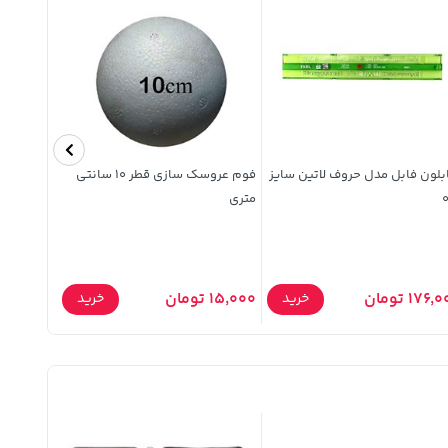
لون فابل مدل حروف لاتین سایز
فوم عروسک سازی قطر 10 سانتی
متری
سانتی مت
176 تومان
15,000 تومان
25,000 تومان
خرید
خرید