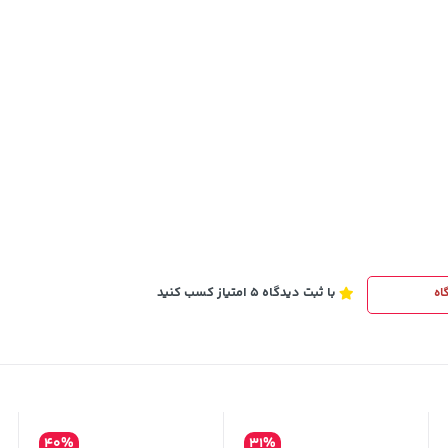
1,109,000
خرید
خرید
تومان
با ثبت دیدگاه 5 امتیاز کسب کنید
اه
40%
31%