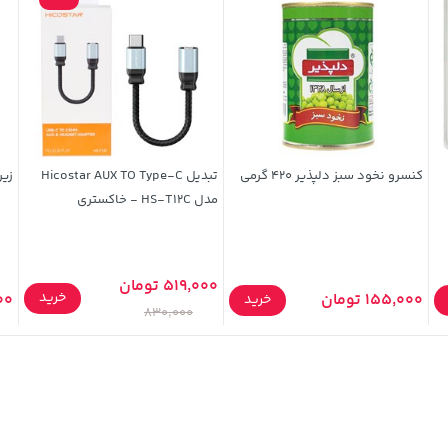
کنسرو نخود سبز دلپذیر 420 گرمی
تبدیل Hicostar AUX TO Type-C
زیر
مدل HS-T12C - خاکستری
519,000 تومان
خرید
155,000 تومان
000
خرید
830,000