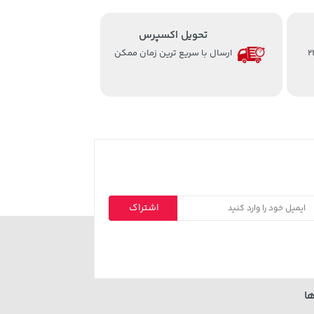
تحویل اکسپرس
از ساعت 8 الی 24
ارسال با سریع ترین زمان ممکن
اشتراک
ا