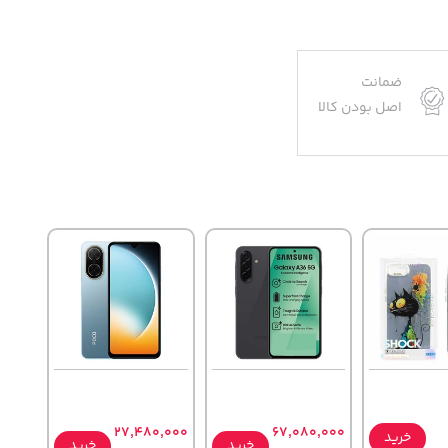
ضمانت
اصل بودن کالا
27,480,000
67,080,000
خرید
خرید
خرید