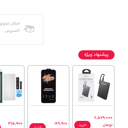
امکان تحویل
اکسپرس
پیشنهاد ویژه
2,579,000
315,900
169,900
تومان
خرید
خرید