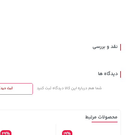
148,000
3,079,000
141,000
تومان
خرید
تومان
خرید
تومان
159,900
4,079,000
165,900
نقد و بررسی
دیدگاه ها
شما هم درباره این کالا دیدگاه ثبت کنید
ثبت دیدگ
محصولات مرتبط
29%
19%