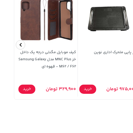
 پایی متحرک اداری نوین
کیف موبایل مگنتی درجه یک داخل
قاب سیلی
خز MNC Plus مدل Samsung Galaxy
M62 / F62 - قهوه ای
A05s - ارغوانی (پک اصلی)
975, تومان
329,900 تومان
319,900 تومان
خرید
خرید