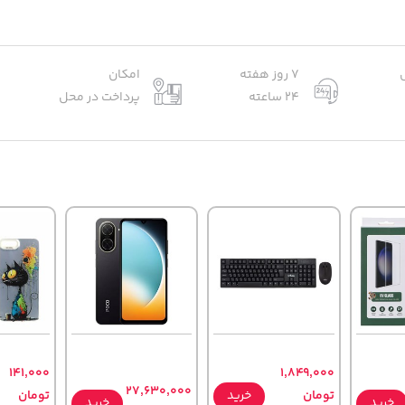
7 روز هفته
امکان
24 ساعته
پرداخت در محل
141,000
1,849,000
27,630,000
تومان
خرید
تومان
خرید
خرید