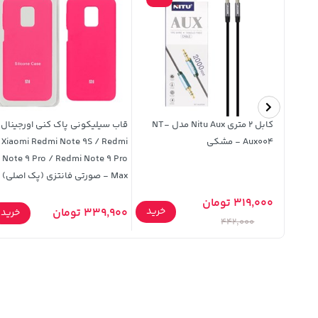
حافظ
کابل 2 متری Nitu Aux مدل NT-
قاب سیلیکونی پاک کنی اورجینال
Samsung Ga
Aux004 - مشکی
Xiaomi Redmi Note 9S / Redmi
Note 9 Pro / Redmi Note 9 Pro
A22 4G / M22 / M32 4G / F22 -
Max - صورتی فانتزی (پک اصلی)
319,000 تومان
خرید
339,900 تومان
خرید
خرید
442,000