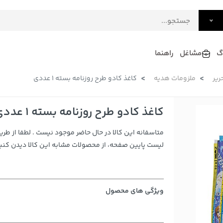
گ
مشاغل
راهنما
ریر
ملزومات هدیه
کاغذ کادو طرح روزنامه بسته 1 عددی
فرش
گلاب و عرقیات
فرآورده های لبنی
دکوراسیون داخلی و تزئینی
کاغذ کادو طرح روزنامه بسته 1 عددی
سرو و پذیرایی
متاسفانه این کالا در حال حاضر موجود نیست . لطفا از طری
لوازم حیوانات خانگی
لیست پایین صفحه، از محصولات مشابه این کالا دیدن کنید
ویژگی های محصول