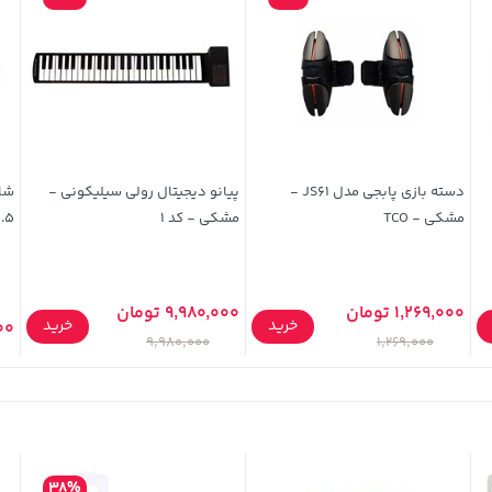
دسته بازی پابجی مدل JS61 -
پیانو دیجیتال رولی سیلیکونی -
شاب
مشکی - TCO
مشکی - کد 1
0.5
1,269,000 تومان
9,980,000 تومان
خرید
خرید
,000
9,980,000
1,269,000
38%