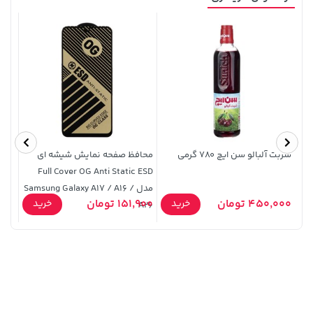
19,879,000 تومان
خرید
292,080,000 تومان
خرید
شربت آلبالو سن ایچ 780 گرمی
محافظ صفحه نمایش شیشه ای
قاب 
Full Cover OG Anti Static ESD
مدل Samsung Galaxy A17 / A16 /
119,900 تومان
خرید
18,580,000 تومان
خرید
450,000 تومان
151,900 تومان
9,900
خرید
خرید
A26
دار)