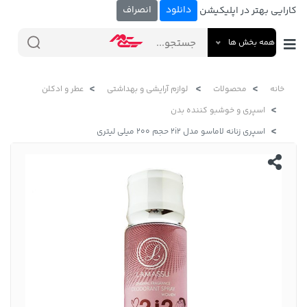
دانلود
انصراف
کارایی بهتر در اپلیکیشن
همه بخش ها
خانه
محصولات
لوازم آرایشی و بهداشتی
عطر و ادکلن
اسپری و خوشبو کننده بدن
اسپری زنانه لاماسو مدل 2i2 حجم 200 میلی لیتری