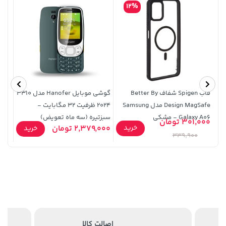
12%
قاب Spigen شفاف Better By
گوشی موبایل Hanofer مدل 3310
Design MagSafe مدل Samsung
2024 ظرفیت 32 مگابایت -
edmi
Galaxy A06 - مشکی
سبزتیره (سه ماه تعویض)
 11 Pro
108,000 تومان
301,000 تومان
خرید
27,980,000 تومان
خرید
خرید
2,379,000 تومان
9,900
خرید
119,900
339,900
اصالت کالا