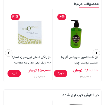
محصولات مرتبط
31%
14%
701,000 تومان
خرید
315,900 تومان
خرید
ژل شستشوی سوپکس آلوورا
لنز رنگی فصلی زیروسون شماره
رژ لب ما
منسب پوست چرب
208 رنگ یخی مدل Aurora ice
380,000 تومان
650,000 تومان
0,000
خرید
خرید
650,000
380,000
در کنارش خریداری شده
315,900 تومان
خرید
23,380,000 تومان
خرید