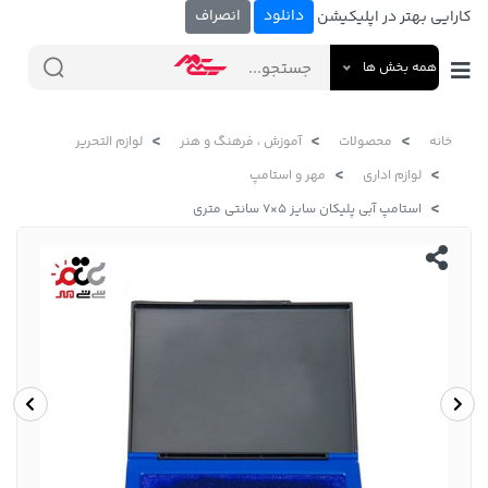
دانلود
انصراف
کارایی بهتر در اپلیکیشن
همه بخش ها
خانه
محصولات
آموزش ، فرهنگ و هنر
لوازم التحریر
لوازم اداری
مهر و استامپ
استامپ آبی پلیکان سایز 5×7 سانتی متری