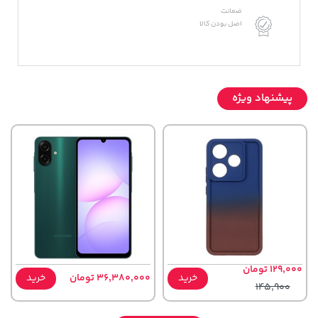
ضمانت
اصل بودن کالا
پیشنهاد ویژه
129,000 تومان
خرید
36,380,000 تومان
خرید
145,900