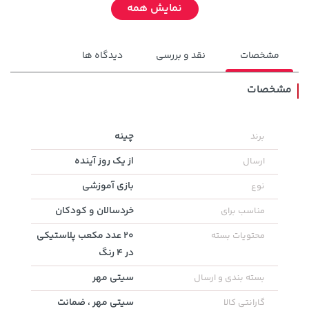
نمایش همه
مشخصات
نقد و بررسی
دیدگاه ها
مشخصات
چینه
برند
149,900 تومان
خرید
169,900 تومان
خرید
از یک روز آینده
ارسال
بازی آموزشی
نوع
خردسالان و کودکان
مناسب برای
20 عدد مکعب پلاستیکی
محتویات بسته
در 4 رنگ
سیتی مهر
بسته بندی و ارسال
سیتی مهر ، ضمانت
گارانتی کالا